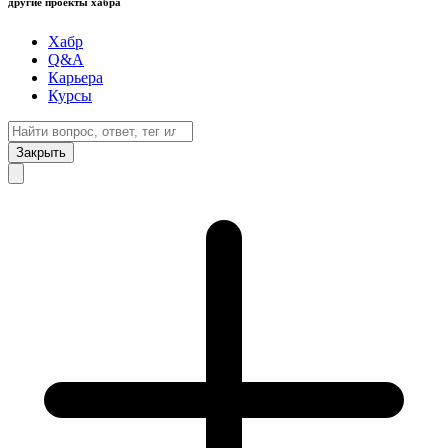
другие проекты хабра
Хабр
Q&A
Карьера
Курсы
Закрыть