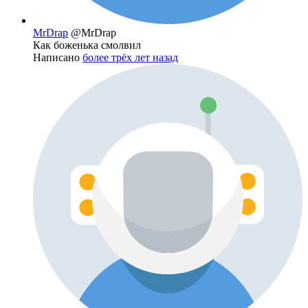
MrDrap
@MrDrap
Как боженька смолвил
Написано
более трёх лет назад