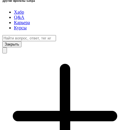
другие проекты хабра
Хабр
Q&A
Карьера
Курсы
Закрыть