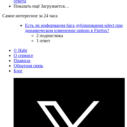
ответа
Показать ещё
Загружается…
Самое интересное за 24 часа
Есть ли информация бага дублирования select при
динамическом изменении options в Firefox?
2 подписчика
1 ответ
© Habr
О сервисе
Правила
Обратная связь
Блог