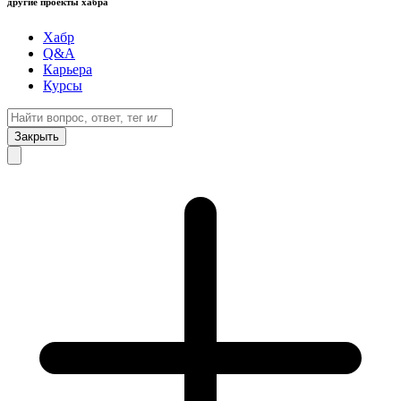
другие проекты хабра
Хабр
Q&A
Карьера
Курсы
Закрыть