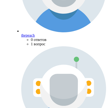
thepeach
0 ответов
1 вопрос