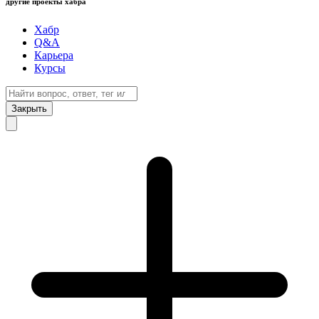
другие проекты хабра
Хабр
Q&A
Карьера
Курсы
Закрыть