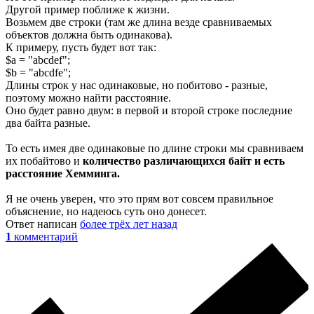
Другой пример поближе к жизни.
Возьмем две строки (там же длина везде сравниваемых
объектов должна быть одинакова).
К примеру, пусть будет вот так:
$a = "abcdef";
$b = "abcdfe";
Длины строк у нас одинаковые, но побитово - разные,
поэтому можно найти расстояние.
Оно будет равно двум: в первой и второй строке последние
два байта разные.
То есть имея две одинаковые по длине строки мы сравниваем
их побайтово и
количество различающихся байт и есть
расстояние Хемминга.
Я не очень уверен, что это прям вот совсем правильное
объяснение, но надеюсь суть оно донесет.
Ответ написан
более трёх лет назад
1
комментарий