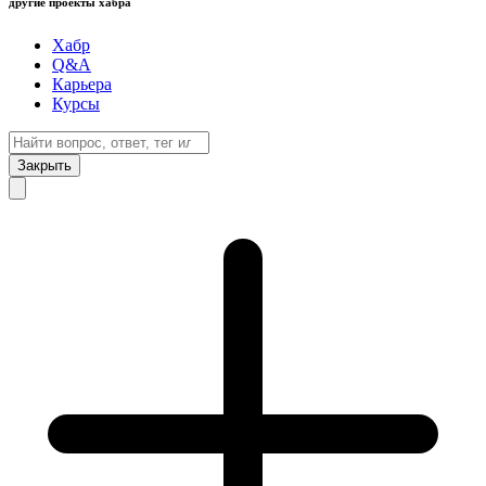
другие проекты хабра
Хабр
Q&A
Карьера
Курсы
Закрыть