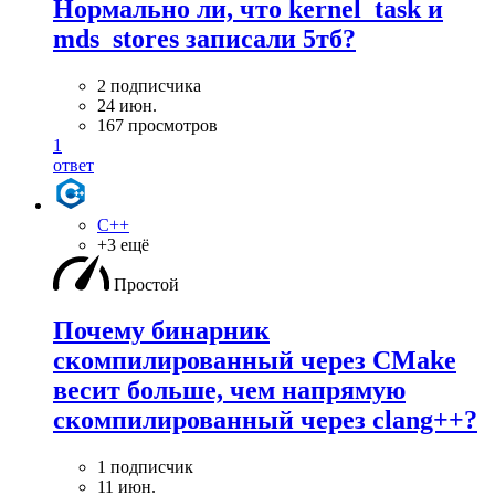
Нормально ли, что kernel_task и
mds_stores записали 5тб?
2 подписчика
24 июн.
167 просмотров
1
ответ
C++
+3 ещё
Простой
Почему бинарник
скомпилированный через CMake
весит больше, чем напрямую
скомпилированный через clang++?
1 подписчик
11 июн.