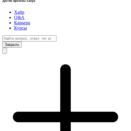
другие проекты хабра
Хабр
Q&A
Карьера
Курсы
Закрыть