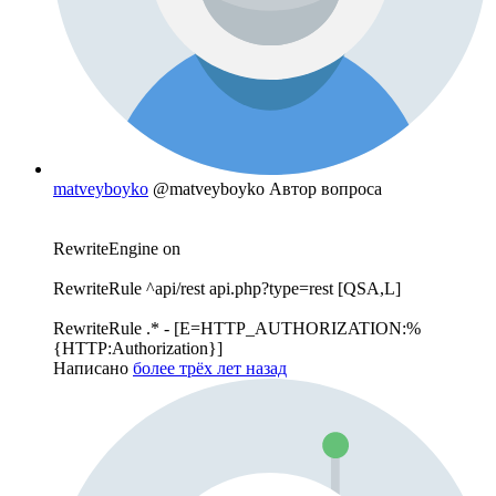
matveyboyko
@matveyboyko
Автор вопроса
RewriteEngine on
RewriteRule ^api/rest api.php?type=rest [QSA,L]
RewriteRule .* - [E=HTTP_AUTHORIZATION:%
{HTTP:Authorization}]
Написано
более трёх лет назад