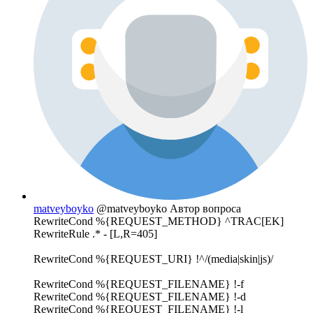
matveyboyko
@matveyboyko
Автор вопроса
RewriteCond %{REQUEST_METHOD} ^TRAC[EK]
RewriteRule .* - [L,R=405]
RewriteCond %{REQUEST_URI} !^/(media|skin|js)/
RewriteCond %{REQUEST_FILENAME} !-f
RewriteCond %{REQUEST_FILENAME} !-d
RewriteCond %{REQUEST_FILENAME} !-l