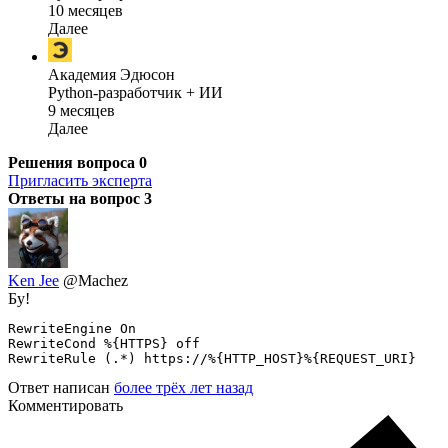
10 месяцев
Далее
Академия Эдюсон
Python-разработчик + ИИ
9 месяцев
Далее
Решения вопроса
0
Пригласить эксперта
Ответы на вопрос
3
Ken Jee
@Machez
Бу!
RewriteEngine On

RewriteCond %{HTTPS} off

RewriteRule (.*) https://%{HTTP_HOST}%{REQUEST_URI}
Ответ написан
более трёх лет назад
Комментировать