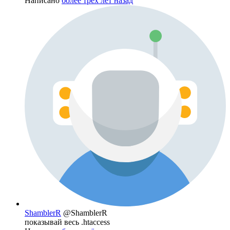
Написано
более трёх лет назад
ShamblerR
@ShamblerR
показывай весь .htaccess