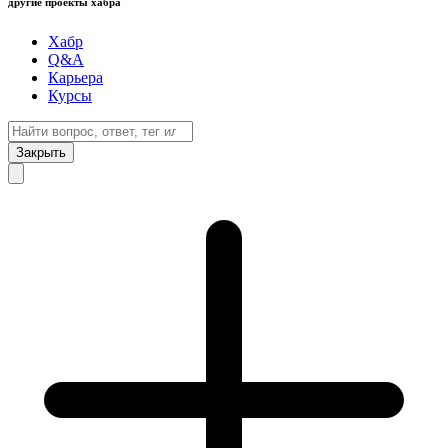
другие проекты хабра
Хабр
Q&A
Карьера
Курсы
Закрыть