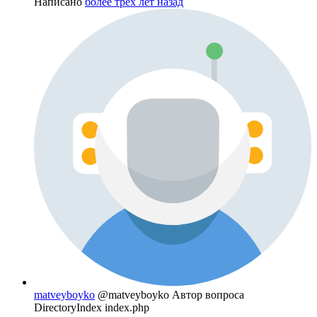
Написано
более трёх лет назад
matveyboyko
@matveyboyko
Автор вопроса
DirectoryIndex index.php