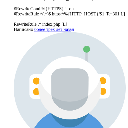
#RewriteCond %{HTTPS} !=on
#RewriteRule ^(.*)$
https://%{HTTP_HOST}/$1
[R=301,L]
RewriteRule .* index.php [L]
Написано
более трёх лет назад