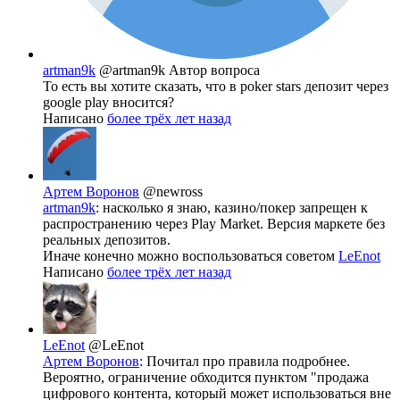
artman9k
@artman9k
Автор вопроса
То есть вы хотите сказать, что в poker stars депозит через
google play вносится?
Написано
более трёх лет назад
Артем Воронов
@newross
artman9k
: насколько я знаю, казино/покер запрещен к
распространению через Play Market. Версия маркете без
реальных депозитов.
Иначе конечно можно воспользоваться советом
LeEnot
Написано
более трёх лет назад
LeEnot
@LeEnot
Артем Воронов
: Почитал про правила подробнее.
Вероятно, ограничение обходится пунктом "продажа
цифрового контента, который может использоваться вне