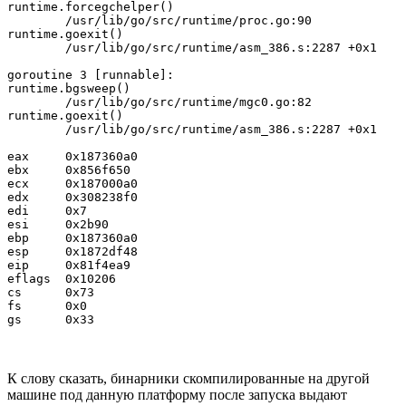
runtime.forcegchelper()

	/usr/lib/go/src/runtime/proc.go:90

runtime.goexit()

	/usr/lib/go/src/runtime/asm_386.s:2287 +0x1

goroutine 3 [runnable]:

runtime.bgsweep()

	/usr/lib/go/src/runtime/mgc0.go:82

runtime.goexit()

	/usr/lib/go/src/runtime/asm_386.s:2287 +0x1

eax     0x187360a0

ebx     0x856f650

ecx     0x187000a0

edx     0x308238f0

edi     0x7

esi     0x2b90

ebp     0x187360a0

esp     0x1872df48

eip     0x81f4ea9

eflags  0x10206

cs      0x73

fs      0x0

gs      0x33
К слову сказать, бинарники скомпилированные на другой
машине под данную платформу после запуска выдают