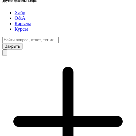
другие проекты хабра
Хабр
Q&A
Карьера
Курсы
Закрыть