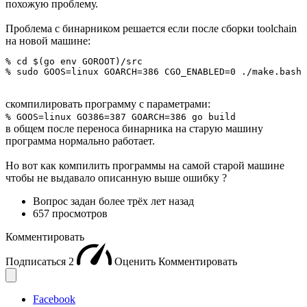
похожую проблему.
Проблема с бинарником решается если после сборки toolchain
на новой машине:
% cd $(go env GOROOT)/src

% sudo GOOS=linux GOARCH=386 CGO_ENABLED=0 ./make.bash 
скомпилировать программу с параметрами:
% GOOS=linux GO386=387 GOARCH=386 go build
в общем после переноса бинарника на старую машину
программа нормально работает.
Но вот как компилить программы на самой старой машине
чтобы не выдавало описанную выше ошибку ?
Вопрос задан
более трёх лет назад
657 просмотров
Комментировать
Подписаться
2
Оценить
Комментировать
Facebook