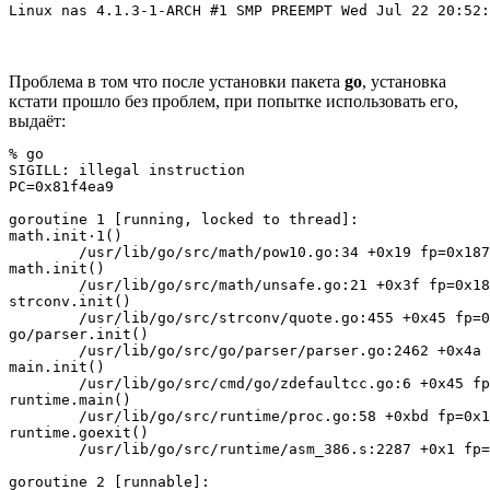
Linux nas 4.1.3-1-ARCH #1 SMP PREEMPT Wed Jul 22 20:52:
Проблема в том что после установки пакета
go
, установка
кстати прошло без проблем, при попытке использовать его,
выдаёт:
% go

SIGILL: illegal instruction

PC=0x81f4ea9

goroutine 1 [running, locked to thread]:

math.init·1()

	/usr/lib/go/src/math/pow10.go:34 +0x19 fp=0x1872df4c sp=0x1872df48

math.init()

	/usr/lib/go/src/math/unsafe.go:21 +0x3f fp=0x1872df50 sp=0x1872df4c

strconv.init()

	/usr/lib/go/src/strconv/quote.go:455 +0x45 fp=0x1872df6c sp=0x1872df50

go/parser.init()

	/usr/lib/go/src/go/parser/parser.go:2462 +0x4a fp=0x1872df78 sp=0x1872df6c

main.init()

	/usr/lib/go/src/cmd/go/zdefaultcc.go:6 +0x45 fp=0x1872dfcc sp=0x1872df78

runtime.main()

	/usr/lib/go/src/runtime/proc.go:58 +0xbd fp=0x1872dff0 sp=0x1872dfcc

runtime.goexit()

	/usr/lib/go/src/runtime/asm_386.s:2287 +0x1 fp=0x1872dff4 sp=0x1872dff0

goroutine 2 [runnable]:
