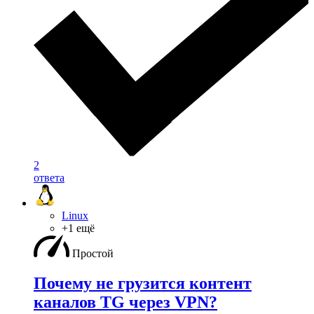
2
ответа
Linux
+1 ещё
Простой
Почему не грузится контент
каналов TG через VPN?