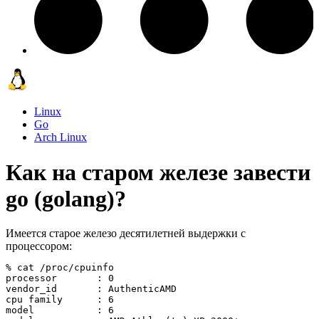
Linux
Go
Arch Linux
Как на старом железе завести
go (golang)?
Имеется старое железо десятилетней выдержки с
процессором:
% cat /proc/cpuinfo                                    
processor	: 0

vendor_id	: AuthenticAMD

cpu family	: 6

model		: 6
