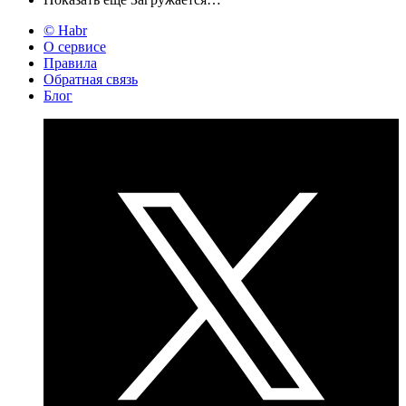
© Habr
О сервисе
Правила
Обратная связь
Блог