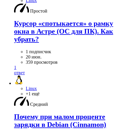
Linux
Простой
Курсор «спотыкается» о рамку
окна в Астре (ОС для ПК). Как
убрать?
1 подписчик
20 июн.
359 просмотров
1
ответ
Linux
+1 ещё
Средний
Почему при малом проценте
зарядки в Debian (Cinnamon)