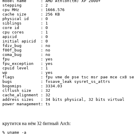
model name	: AMD Athlon(tm) XP 2000+

stepping	: 2

cpu MHz		: 1666.576

cache size	: 256 KB

physical id	: 0

siblings	: 1

core id		: 0

cpu cores	: 1

apicid		: 0

initial apicid	: 0

fdiv_bug	: no

f00f_bug	: no

coma_bug	: no

fpu		: yes

fpu_exception	: yes

cpuid level	: 1

wp		: yes

flags		: fpu vme de pse tsc msr pae mce cx8 sep mtrr pge mca cmov pat pse36 mmx fxsr sse syscall mmxext 3dnowext 3dnow 3dnowprefetch vmmcall

bugs		: fxsave_leak sysret_ss_attrs

bogomips	: 3334.03

clflush size	: 32

cache_alignment	: 32

address sizes	: 34 bits physical, 32 bits virtual

power management: ts
крутится на нём 32 битный Arch:
% uname -a
