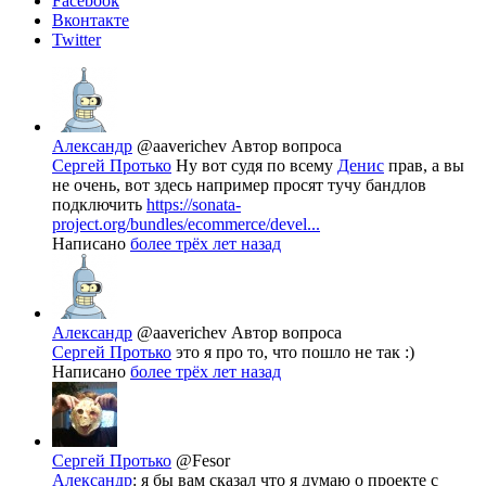
Facebook
Вконтакте
Twitter
Александр
@aaverichev
Автор вопроса
Сергей Протько
Ну вот судя по всему
Денис
прав, а вы
не очень, вот здесь например просят тучу бандлов
подключить
https://sonata-
project.org/bundles/ecommerce/devel...
Написано
более трёх лет назад
Александр
@aaverichev
Автор вопроса
Сергей Протько
это я про то, что пошло не так :)
Написано
более трёх лет назад
Сергей Протько
@Fesor
Александр
: я бы вам сказал что я думаю о проекте с