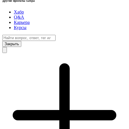
другие проекты хабра
Хабр
Q&A
Карьера
Курсы
Закрыть