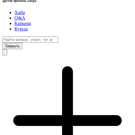
другие проекты хабра
Хабр
Q&A
Карьера
Курсы
Закрыть