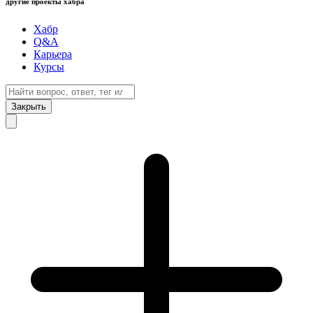
другие проекты хабра
Хабр
Q&A
Карьера
Курсы
Закрыть