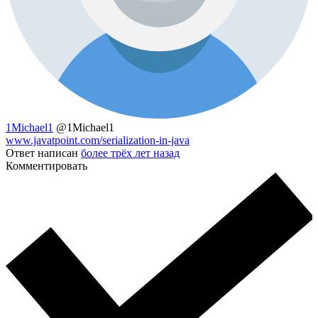
1Michael1
@1Michael1
www.javatpoint.com/serialization-in-java
Ответ написан
более трёх лет назад
Комментировать