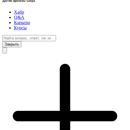
другие проекты хабра
Хабр
Q&A
Карьера
Курсы
Закрыть