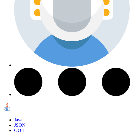
Java
JSON
ООП