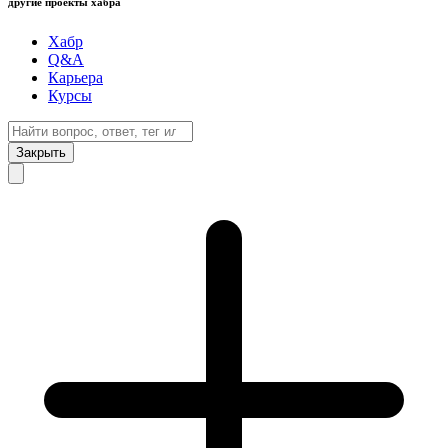
другие проекты хабра
Хабр
Q&A
Карьера
Курсы
Закрыть