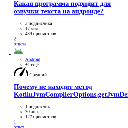
Какая программа подходит для
озвучки текста на андроиде?
3 подписчика
17 мая
489 просмотров
2
ответа
Android
+1 ещё
Средний
Почему не находит метод
KotlinJvmCompilerOptions.getJvmDef
1 подписчик
30 апр.
127 просмотров
1
ответ