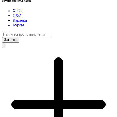
другие проекты хабра
Хабр
Q&A
Карьера
Курсы
Закрыть