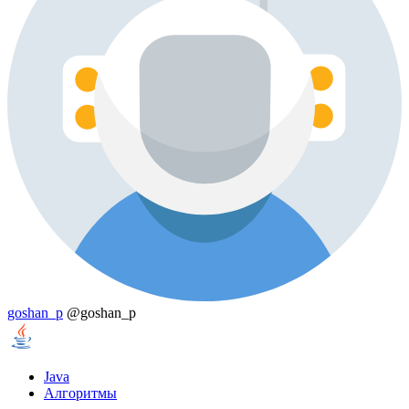
goshan_p
@goshan_p
Java
Алгоритмы