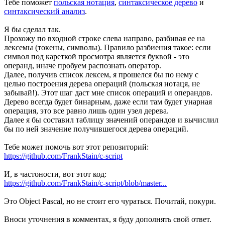
Тебе поможет
польская нотация
,
синтаксическое дерево
и
синтаксический анализ
.
Я бы сделал так.
Прохожу по входной строке слева направо, разбивая ее на
лексемы (токены, символы). Правило разбиения такое: если
символ под кареткой просмотра является буквой - это
операнд, иначе пробуем распознать оператор.
Далее, получив список лексем, я прошелся бы по нему с
целью построения дерева операций (польская нотаця, не
забывай!). Этот шаг даст мне список операций и операндов.
Дерево всегда будет бинарным, даже если там будет унарная
операция, это все равно лишь один узел дерева.
Далее я бы составил таблицу значений операндов и вычислил
бы по ней значение получившегося дерева операций.
Тебе может помочь вот этот репозиторий:
https://github.com/FrankStain/c-script
И, в частоности, вот этот код:
https://github.com/FrankStain/c-script/blob/master...
Это Object Pascal, но не стоит его чураться. Почитай, покури.
Вноси уточнения в комментах, я буду дополнять свой ответ.