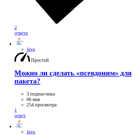
2
ответа
Java
Простой
Можно ли сделать «псевдоним» для
пакета?
3 подписчика
06 мая
254 просмотра
1
ответ
Java