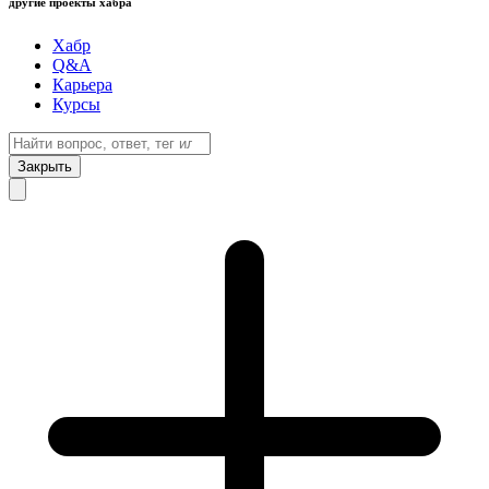
другие проекты хабра
Хабр
Q&A
Карьера
Курсы
Закрыть