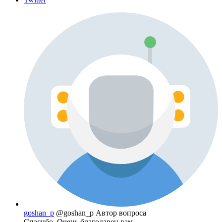
goshan_p
@goshan_p
Автор вопроса
Спасибо. Очень благодарен вам.