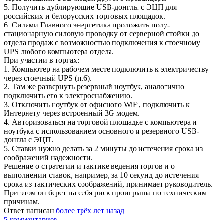
5. Получить дублирующие USB-донглы с ЭЦП для
российских и белорусских торговых площадок.
6. Силами Главного энергетика проложить полу-
стационарную силовую проводку от серверной стойки до
отдела продаж с возможностью подключения к стоечному
UPS любого компьютера отдела.
При участии в торгах:
1. Компьютер на рабочем месте подключить к электричеству
через стоечный UPS (п.6).
2. Там же развернуть резервный ноутбук, аналогично
подключить его к электроснабжению.
3. Отключить ноутбук от офисного WiFi, подключить к
Интернету через встроенный 3G модем.
4. Авторизоваться на торговой площадке с компьютера и
ноутбука с использованием основного и резервного USB-
донгла с ЭЦП.
5. Ставки нужно делать за 2 минуты до истечения срока из
соображений надежности.
Решение о стратегии и тактике ведения торгов и о
выполнении ставок, например, за 10 секунд до истечения
срока из тактических соображений, принимает руководитель.
При этом он берет на себя риск проигрыша по техническим
причинам.
Ответ написан
более трёх лет назад
5
комментариев