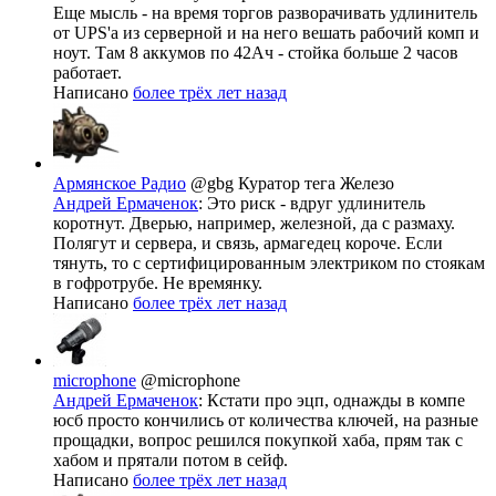
Еще мысль - на время торгов разворачивать удлинитель
от UPS'а из серверной и на него вешать рабочий комп и
ноут. Там 8 аккумов по 42Ач - стойка больше 2 часов
работает.
Написано
более трёх лет назад
Армянское Радио
@gbg
Куратор тега Железо
Андрей Ермаченок
: Это риск - вдруг удлинитель
коротнут. Дверью, например, железной, да с размаху.
Полягут и сервера, и связь, армагедец короче. Если
тянуть, то с сертифицированным электриком по стоякам
в гофротрубе. Не времянку.
Написано
более трёх лет назад
microphone
@microphone
Андрей Ермаченок
: Кстати про эцп, однажды в компе
юсб просто кончились от количества ключей, на разные
прощадки, вопрос решился покупкой хаба, прям так с
хабом и прятали потом в сейф.
Написано
более трёх лет назад