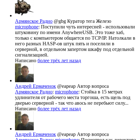
Армянское Радио
@gbg
Куратор тега Железо
microphone
: Поступили чуть интересней - использовали
штуковину по имени AnywhereUSB. Это тоже хаб,
только с компьютером общается по TCP/IP. Натолкали в
него разных HASP-ов штук пять и поселили в
серверной, в отдельном запертом шкафу под отдельной
сигнализацией.
Написано
более трёх лет назад
Андрей Ермаченок
@eapeap
Автор вопроса
Армянское Радио
:
microphone
: Стойка в 15 метрах
удлинителя от рабочего места торгоша, есть щель под
дверью серверной - так что авось не перебьют силу...
Написано
более трёх лет назад
Андрей Ермаченок
@eapeap
Автор вопроса
Армянское Радио
:
microphone
: Посмотрел как директора