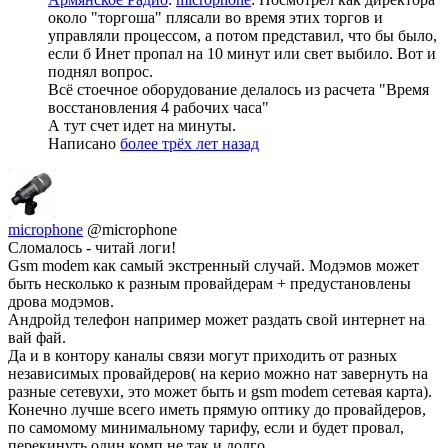
около "торгоша" плясали во время этих торгов и
управляли процессом, а потом представил, что бы было,
если б Инет пропал на 10 минут или свет выбило. Вот и
поднял вопрос.
Всё стоечное оборудование делалось из расчета "Время
восстановления 4 рабочих часа"
А тут счет идет на минуты.
Написано
более трёх лет назад
microphone
@microphone
Сломалось - читай логи!
Gsm modem как самый экстренный случай. Модэмов может
быть несколько к разным провайдерам + предустановлены
дрова модэмов.
Андройд телефон например может раздать свой интернет на
вай фай.
Да и в контору каналы связи могут приходить от разных
независимых провайдеров( на керио можно нат завернуть на
разные сетевухи, это может быть и gsm modem сетевая карта).
Конечно лучше всего иметь прямую оптику до провайдеров,
по самомому минимальному тарифу, если и будет провал,
перекинуть один комп не так и долго.