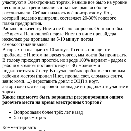
участвуют в Электронных торгах. Раньше всё было на уровне
песочницы - тренировались и на выигрыш особо не
рассчитывали. Сейчас началось всё по-взрослому. Лот,
который недавно выиграли, составляет 20-30% годового
плана предприятия.
Раньше по качеству Инета не было вопросов. Он просто был
всё время. На прошлой неделе Инет по вине провайдера
несколько раз пропадал на 5-10 минут, потом
самовосстанавливался.
В торгах на шаг дается 10 минут. То есть - попади эти
проблемы с Инетом на время торгов, мы могли бы проиграть.
В голову приходит простой, но вроде 100% вариант - рядом с
рабочим компом поставить ноут с 3G модемом и
подключиться к Инету. В случае любых проблем с основным
рабочим местом (пропал Инет, пропал свет, сломался свитч,
завис комп, ...) переставить донгл с ЭЦП в ноут,
авторизоваться на торговой площадке и продолжить участие в
торгах.
Какие еще могут быть варианты резервирования одного
рабочего места на время электронных торгов?
Вопрос задан
более трёх лет назад
555 просмотров
Комментировать