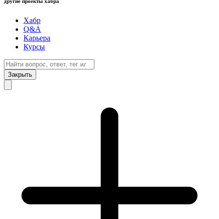
другие проекты хабра
Хабр
Q&A
Карьера
Курсы
Закрыть