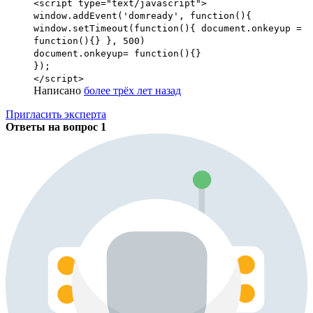
<script type="text/javascript">
window.addEvent('domready', function(){
window.setTimeout(function(){ document.onkeyup =
function(){} }, 500)
document.onkeyup= function(){}
});
</script>
Написано
более трёх лет назад
Пригласить эксперта
Ответы на вопрос
1