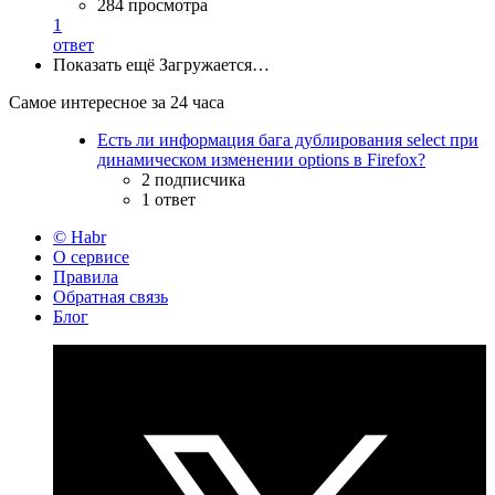
284 просмотра
1
ответ
Показать ещё
Загружается…
Самое интересное за 24 часа
Есть ли информация бага дублирования select при
динамическом изменении options в Firefox?
2 подписчика
1 ответ
© Habr
О сервисе
Правила
Обратная связь
Блог