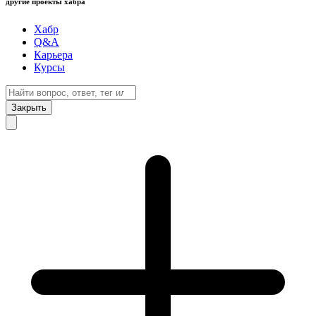
другие проекты хабра
Хабр
Q&A
Карьера
Курсы
Закрыть