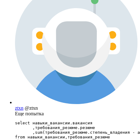
ztxn
@ztxn
Еще попытка
select навыки_вакансии.вакансия

       ,требования_резюме.резюме

       ,sum(требования_резюме.степень_владения - a
from навыки_вакансии,требования_резюме
