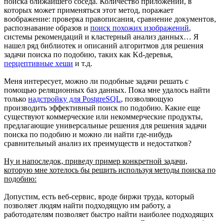
поиска ближайшего соседа. Количество приложений, в
которых может применяться этот метод, поражает
воображение: проверка правописания, сравнение документов,
распознавание образов и
поиск похожих изображений
,
системы рекомендаций и кластерный анализ данных… Я
нашел ряд библиотек и описаний алгоритмов для решения
задачи поиска по подобию, таких как Kd-деревья,
перцептивные хеши
и т.д.
Меня интересует, можно ли подобные задачи решать с
помощью реляционных баз данных. Пока мне удалось найти
только
надстройку для PostgreSQL
, позволяющую
производить эффективный поиск по подобию. Какие еще
существуют коммерческие или некоммерческие продукты,
предлагающие универсальные решения для решения задачи
поиска по подобию и можно ли найти где-нибудь
сравнительный анализ их преимуществ и недостатков?
Ну и напоследок, приведу пример конкретной задачи,
которую мне хотелось бы решить используя методы поиска по
подобию:
Допустим, есть веб-сервис, вроде биржи труда, который
позволяет людям найти подходящую им работу, а
работодателям позволяет быстро найти наиболее подходящих