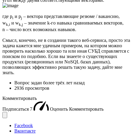
угол между двумя соответствующими векторами:
где p
и p
– вектора представляющие резюме / вакансию,
i
j
w
и w
– значение k-го навыка сравниваемых векторов,
k,i
k,j
n – число всех возможных навыков.
Смысл, конечно, не в создании такого веб-сервиса, просто эта
задача кажется мне удачным примером, на котором можно
проверить насколько хорошо та или иная СУБД справляется с
поиском по подобию. Если вы знаеете о существующих
продуктах (реляционных или NoSQL базах данных),
позволяющих эффективно решать такую задачу, дайте мне
знать.
Вопрос задан
более трёх лет назад
2936 просмотров
Комментировать
Подписаться
7
Оценить
Комментировать
Facebook
Вконтакте