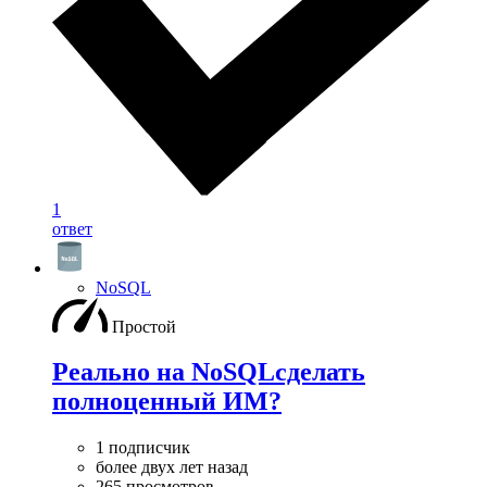
1
ответ
NoSQL
Простой
Реально на NoSQLсделать
полноценный ИМ?
1 подписчик
более двух лет назад
265 просмотров