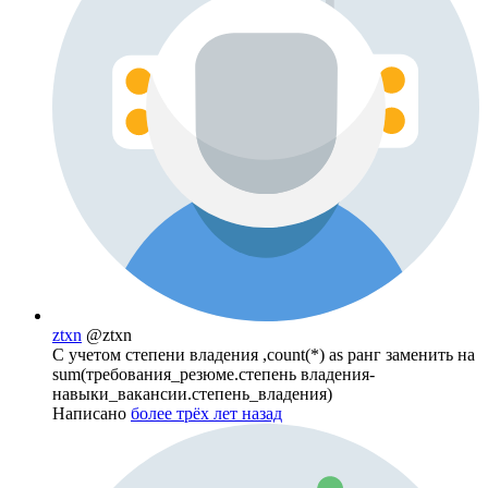
ztxn
@ztxn
C учетом степени владения ,count(*) as ранг заменить на
sum(требования_резюме.степень владения-
навыки_вакансии.степень_владения)
Написано
более трёх лет назад