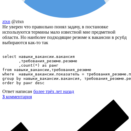
ztxn
@ztxn
Не уверен что правильно понял задачу, в постановке
используются термины мало известной мне предметной
области. Но наиболее подходящие резюме к вакансии в рсубд
выбираются как-то так
select навыки_вакансии.вакансия

       ,требования_резюме.резюме

       ,count(*) as ранг

from навыки_вакансии,требования_резюме

where  навыки_вакансии.показатель = требования_резюме.п
group by навыки_вакансии.вакансия, требования_резюме.ре
Ответ написан
более трёх лет назад
3
комментария