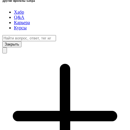
другие проекты хабра
Хабр
Q&A
Карьера
Курсы
Закрыть