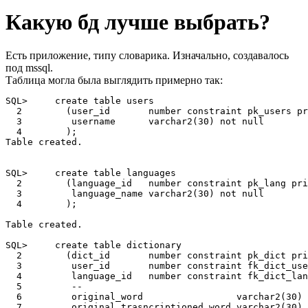
Какую бд лучше выбрать?
Есть приложение, типу словарика. Изначально, создавалось
под mssql.
Таблица могла была выглядить примерно так:
SQL>     create table users

  2        (user_id       number constraint pk_users pr
  3         username      varchar2(30) not null

  4        );

Table created.

SQL>     create table languages

  2        (language_id   number constraint pk_lang pri
  3         language_name varchar2(30) not null

  4        );

Table created.

SQL>     create table dictionary

  2        (dict_id       number constraint pk_dict pri
  3         user_id       number constraint fk_dict_use
  4         language_id   number constraint fk_dict_lan
  5         --

  6         original_word                 varchar2(30) 
  7         original_trasncriptioned_word varchar2(30) 