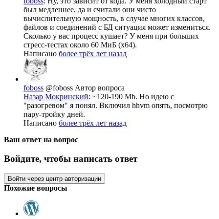
foboss
: Ну, это зависит от кода. У меня холодный старт
был медленнее, да и считали они чисто
вычислительную мощность, в случае многих классов,
файлов и соединений с БД ситуация может измениться.
Сколько у вас процесс кушает? У меня при больших
стресс-тестах около 60 МиБ (x64).
Написано
более трёх лет назад
foboss
@foboss
Автор вопроса
Назар Мокринский
: ~120-190 Mb. Но идею с
"разогревом" я понял. Включил hhvm опять, посмотрю
пару-тройку дней.
Написано
более трёх лет назад
Ваш ответ на вопрос
Войдите, чтобы написать ответ
Войти через центр авторизации
Похожие вопросы