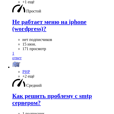
+1 ещё
Простой
Не рабтает меню на iphone
(wordpress)?
нет подписчиков
15 июн.
171 просмотр
1
ответ
PHP
+2 ещё
Средний
Как решить проблему с smtp
сервером?
1 подписчик