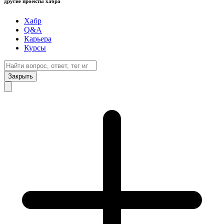
другие проекты хабра
Хабр
Q&A
Карьера
Курсы
Закрыть