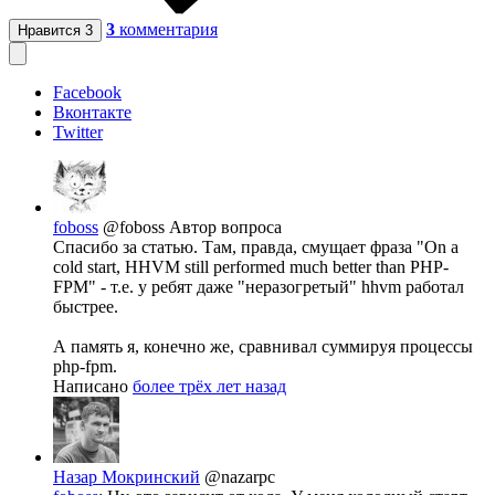
3
комментария
Нравится
3
Facebook
Вконтакте
Twitter
foboss
@foboss
Автор вопроса
Спасибо за статью. Там, правда, смущает фраза "On a
cold start, HHVM still performed much better than PHP-
FPM" - т.е. у ребят даже "неразогретый" hhvm работал
быстрее.
А память я, конечно же, сравнивал суммируя процессы
php-fpm.
Написано
более трёх лет назад
Назар Мокринский
@nazarpc