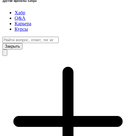
другие проекты хабра
Хабр
Q&A
Карьера
Курсы
Закрыть