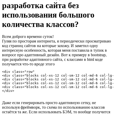
разработка сайта без
использования большого
количества классов?
Всем доброго времени суток!
Гуляя по просторам интернета, я периодически просматриваю
код страниц сайтов на которые захожу. И заметил одну
интересную особенность, которая меня поставила в тупик в
вопросе про адаптивный дизайн. Вот к примеру в bootstrap,
при разработке адаптивного сайта, с классами в html коде
получается что-то вроде этого
<div class="row"

<div class="blocks col-xs-12 col-sm-12 col-md-6 col-lg-
<div class="blocks col-xs-12 col-sm-12 col-md-6 col-lg-
<div class="blocks col-xs-12 col-sm-12 col-md-6 col-lg-
<div class="blocks col-xs-12 col-sm-12 col-md-6 col-lg-
</div>
Даже если генерировать просто адаптивную сетку, не
используя фреймворк, то схема по использованию классов
остаётся та же. Если использовать БЭМ, то вообще получится