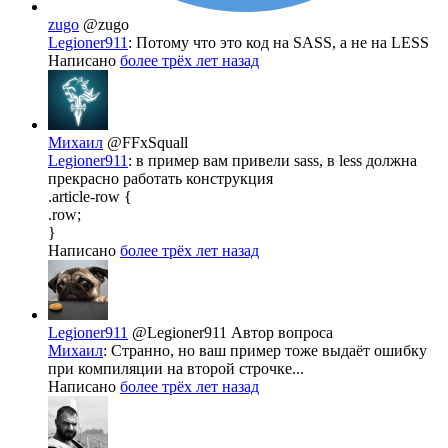
zugo
@zugo
Legioner911
: Потому что это код на SASS, а не на LESS
Написано
более трёх лет назад
Михаил
@FFxSquall
Legioner911
: в пример вам привели sass, в less должна
прекрасно работать конструкция
.article-row {
.row;
}
Написано
более трёх лет назад
Legioner911
@Legioner911
Автор вопроса
Михаил
: Странно, но ваш пример тоже выдаёт ошибку
при компиляции на второй строчке...
Написано
более трёх лет назад