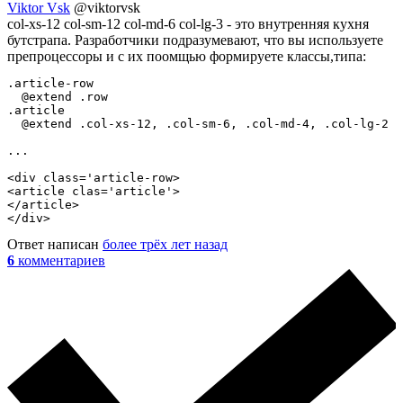
Viktor Vsk
@viktorvsk
col-xs-12 col-sm-12 col-md-6 col-lg-3 - это внутренняя кухня
бутстрапа. Разработчики подразумевают, что вы используете
препроцессоры и с их поомщью формируете классы,типа:
.article-row

  @extend .row

.article

  @extend .col-xs-12, .col-sm-6, .col-md-4, .col-lg-2

...

<div class='article-row>

<article clas='article'>

</article>

</div>
Ответ написан
более трёх лет назад
6
комментариев