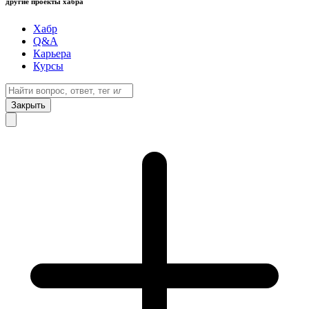
другие проекты хабра
Хабр
Q&A
Карьера
Курсы
Закрыть