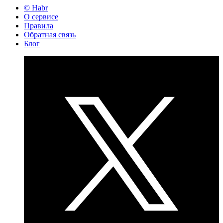
© Habr
О сервисе
Правила
Обратная связь
Блог