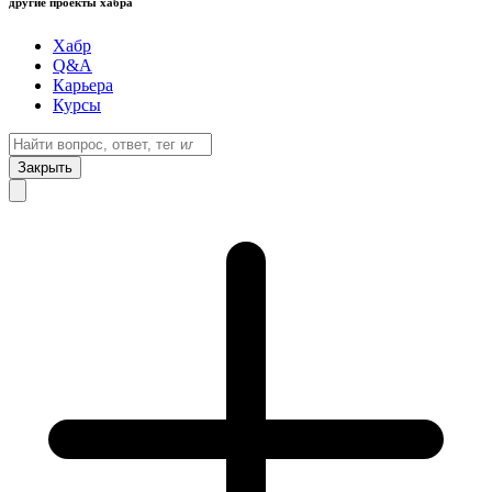
другие проекты хабра
Хабр
Q&A
Карьера
Курсы
Закрыть