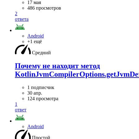
17 мая
486 просмотров
2
ответа
Android
+1 ещё
Средний
Почему не находит метод
KotlinJvmCompilerOptions.getJvmDef
1 подписчик
30 апр.
124 просмотра
1
ответ
Android
Простой