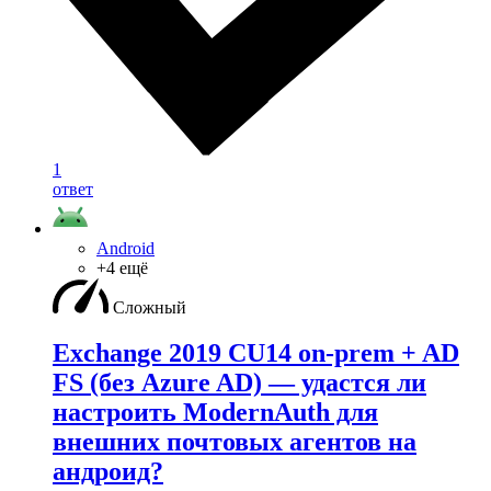
1
ответ
Android
+4 ещё
Сложный
Exchange 2019 CU14 on-prem + AD
FS (без Azure AD) — удаcтся ли
настроить ModernAuth для
внешних почтовых агентов на
андроид?