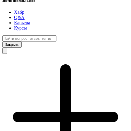
другие проекты хабра
Хабр
Q&A
Карьера
Курсы
Закрыть