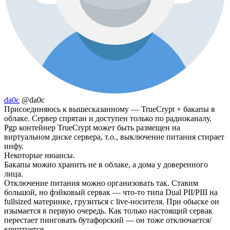
da0c
@da0c
Присоединяюсь к вышесказанному — TrueCrypt + бакапы в
облаке. Сервер спрятан и доступен только по радиоканалу.
Pgp контейнер TrueCrypt может быть размещен на
виртуальном диске сервера, т.о., выключение питания стирает
инфу.
Некоторые нюансы.
Бакапы можно хранить не в облаке, а дома у доверенного
лица.
Отключение питания можно организовать так. Ставим
большой, но фэйковый сервак — что-то типа Dual PII/PIII на
fullsized материнке, грузиться с live-носителя. При обыске он
изымается в первую очередь. Как только настоящий сервак
перестает пинговать бутафорский — он тоже отключается/
криптуется…