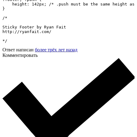
    height: 142px; /* .push must be the same height as 
}

/*

Sticky Footer by Ryan Fait

http://ryanfait.com/

*/
Ответ написан
более трёх лет назад
Комментировать