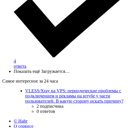
4
ответа
Показать ещё
Загружается…
Самое интересное за 24 часа
VLESS/Xray на VPS: периодические проблемы с
подключением и рекламы на ютубе у части
пользователей. В какую сторону искать причину?
2 подписчика
0 ответов
© Habr
О сервисе