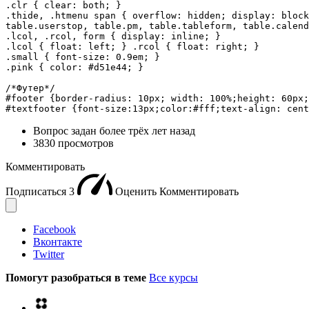
.clr { clear: both; }

.thide, .htmenu span { overflow: hidden; display: block
table.userstop, table.pm, table.tableform, table.calend
.lcol, .rcol, form { display: inline; }

.lcol { float: left; } .rcol { float: right; }

.small { font-size: 0.9em; }

.pink { color: #d51e44; }

/*Футер*/

#footer {border-radius: 10px; width: 100%;height: 60px;
#textfooter {font-size:13px;color:#fff;text-align: cent
Вопрос задан
более трёх лет назад
3830 просмотров
Комментировать
Подписаться
3
Оценить
Комментировать
Facebook
Вконтакте
Twitter
Помогут разобраться в теме
Все курсы