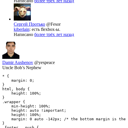
Написано
более трёх лет назад
Сергей Протько
@Fesor
kiberlain
: есть flexbox-ы.
Написано
более трёх лет назад
Damir Aushenov
@yespeace
Uncle Bob’s Nephew
* {

    margin: 0;

}

html, body {

    height: 100%;

}

.wrapper {

    min-height: 100%;

    height: auto !important;

    height: 100%;

    margin: 0 auto -142px; /* the bottom margin is the 
}

.footer, .push {
