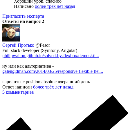
Хороший урок, спасибо
Написано
более трёх лет назад
Пригласить эксперта
Ответы на вопрос
2
Сергей Протько
@Fesor
Full-stack developer (Symfony, Angular)
philipwalton.github.io/solved-by-flexbox/demos/sti...
ну или как альтернатива -
galengidman.com/2014/03/25/responsive-flexible-hei...
варианты с position:absolute вчерашний день.
Ответ написан
более трёх лет назад
5
комментариев