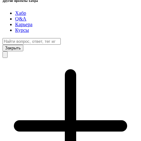
другие проекты хабра
Хабр
Q&A
Карьера
Курсы
Закрыть