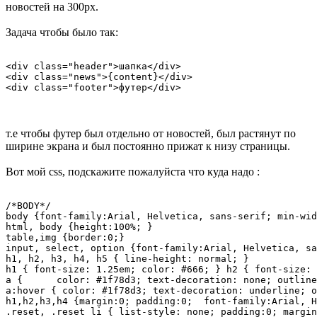
новостей на 300px.
Задача чтобы было так:
<div class="header">шапка</div>

<div class="news">{content}</div>

<div class="footer">футер</div>
т.е чтобы футер был отдельно от новостей, был растянут по
ширине экрана и был постоянно прижат к низу страницы.
Вот мой css, подскажите пожалуйста что куда надо :
/*BODY*/

body {font-family:Arial, Helvetica, sans-serif; min-wid
html, body {height:100%; }

table,img {border:0;}

input, select, option {font-family:Arial, Helvetica, sa
h1, h2, h3, h4, h5 { line-height: normal; }

h1 { font-size: 1.25em; color: #666; } h2 { font-size: 
a {	 color: #1f78d3; text-decoration: none; outline:none;}

a:hover { color: #1f78d3; text-decoration: underline; o
h1,h2,h3,h4 {margin:0; padding:0;  font-family:Arial, H
.reset, .reset li { list-style: none; padding:0; margin