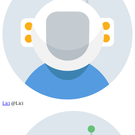
Lici
@Lici