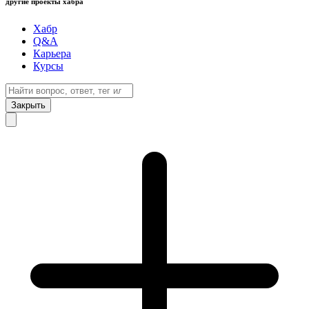
другие проекты хабра
Хабр
Q&A
Карьера
Курсы
Закрыть