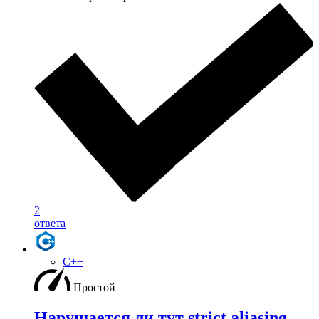
2
ответа
C++
Простой
Нарушается ли тут strict aliasing