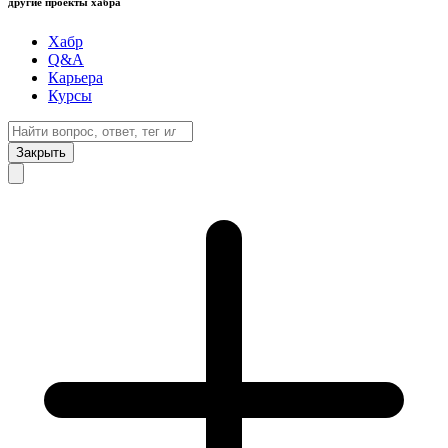
другие проекты хабра
Хабр
Q&A
Карьера
Курсы
Закрыть