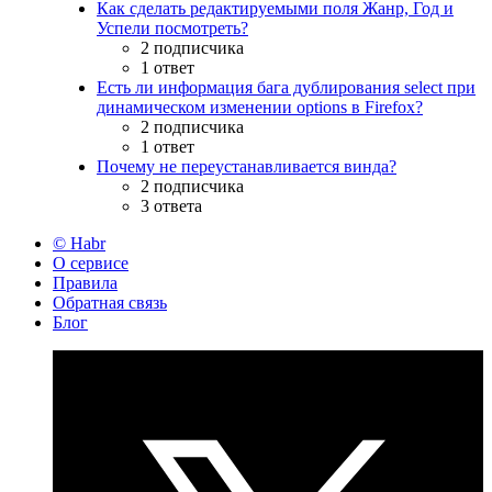
Как сделать редактируемыми поля Жанр, Год и
Успели посмотреть?
2 подписчика
1 ответ
Есть ли информация бага дублирования select при
динамическом изменении options в Firefox?
2 подписчика
1 ответ
Почему не переустанавливается винда?
2 подписчика
3 ответа
© Habr
О сервисе
Правила
Обратная связь
Блог