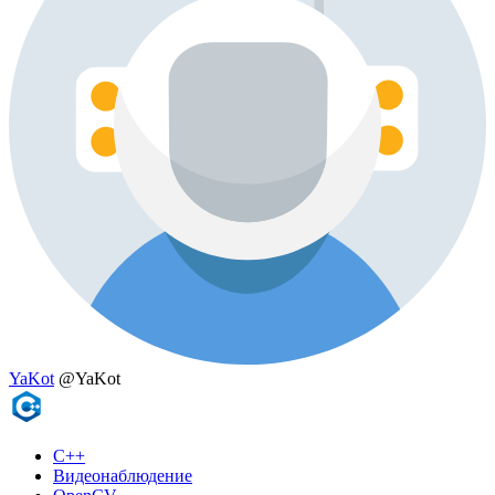
YaKot
@YaKot
C++
Видеонаблюдение