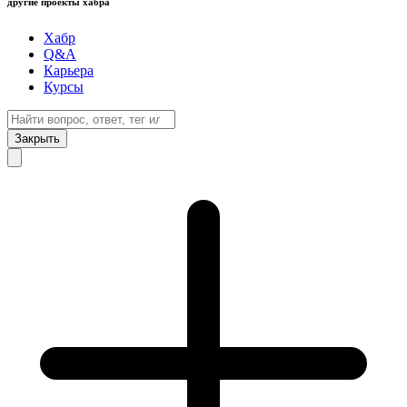
другие проекты хабра
Хабр
Q&A
Карьера
Курсы
Закрыть