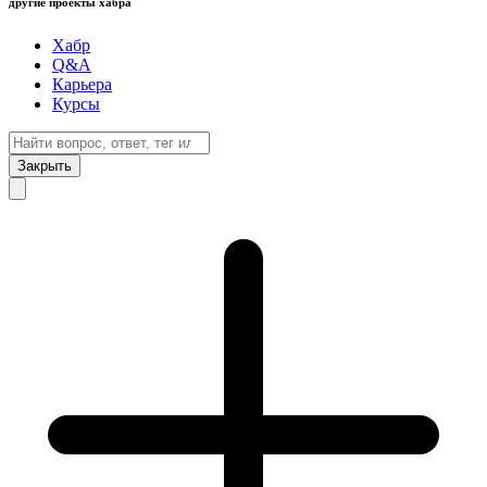
другие проекты хабра
Хабр
Q&A
Карьера
Курсы
Закрыть