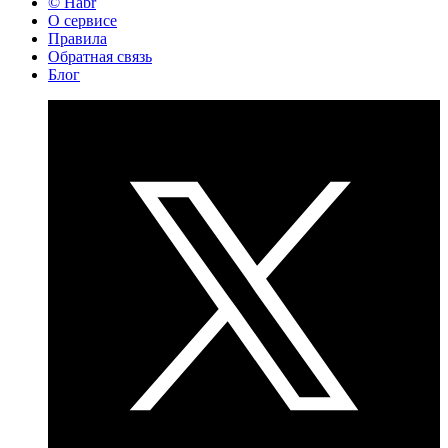
© Habr
О сервисе
Правила
Обратная связь
Блог