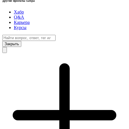
другие проекты хабра
Хабр
Q&A
Карьера
Курсы
Закрыть