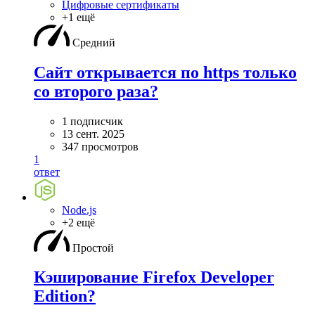
Цифровые сертификаты
+1 ещё
Средний
Сайт открывается по https только
со второго раза?
1 подписчик
13 сент. 2025
347 просмотров
1
ответ
Node.js
+2 ещё
Простой
Кэширование Firefox Developer
Edition?