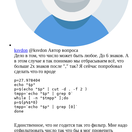
ksvdon
@ksvdon
Автор вопроса
Дело в том, что число может быть любое. До 6 знаков. А
в этом случае я так понимаю мы отбрасываем всё, что
больше 2х знаков после "," так? Я сейчас попробовал
сделать что-то вроде
p=27.978404

echo "$p"

p=$(echo "$p" | cut -d . -f 2 )

tmpp=`echo "$p" | grep 0`

while [ -n "$tmpp" ];do

p=${p%$*0}

tmpp=`echo "$p" | grep [0]`

done
Единственное, что не годится так это фильтр. Мне надо
отфильтровать число так что бы я мог проверить