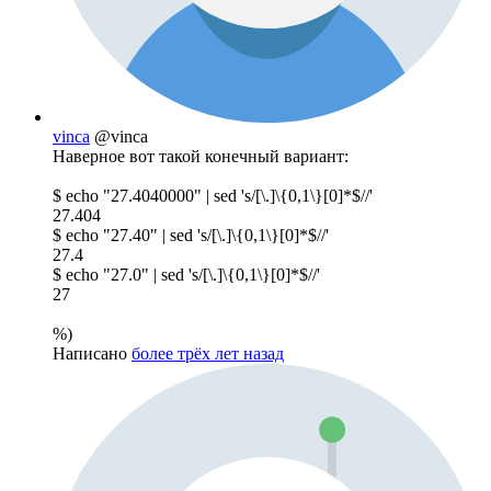
vinca
@vinca
Наверное вот такой конечный вариант:
$ echo "27.4040000" | sed 's/[\.]\{0,1\}[0]*$//'
27.404
$ echo "27.40" | sed 's/[\.]\{0,1\}[0]*$//'
27.4
$ echo "27.0" | sed 's/[\.]\{0,1\}[0]*$//'
27
%)
Написано
более трёх лет назад