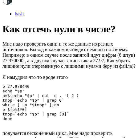
bash
Как отсечь нули в числе?
Мне надо проверить одни и те же данные из разных
источников. Вывод в каждом выглядит немного по-своему.
Например: в одном случае после запятой идут цифры (6 штук)
27.970000 , а в другом случае запись такая 27.97; Как убрать
лишние нули (переменную с лишними нулями беру из файла)?
Я намудрил что-то вроде этого
p=27.978440

echo "$p"

p=$(echo "$p" | cut -d . -f 2 )

tmpp=`echo "$p" | grep 0`

while [ -n "$tmpp" ];do

p=${p%$*0}

tmpp=`echo "$p" | grep [0]`

done
получается бесконечный цикл. Мне надо проверить