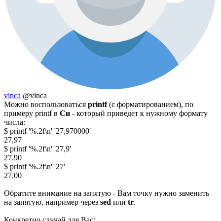
vinca
@vinca
Можно воспользоваться
printf
(с форматированием), по
примеру printf в
Cи
- который приведет к нужному формату
числа:
$ printf '%.2f\n' '27,970000'
27,97
$ printf '%.2f\n' '27,9'
27,90
$ printf '%.2f\n' '27'
27,00
Обратите внимание на запятую - Вам точку нужно заменить
на запятую, например через
sed
или
tr
.
Конкретно случай для Вас: