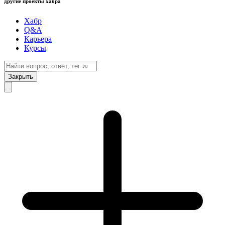
другие проекты хабра
Хабр
Q&A
Карьера
Курсы
Закрыть