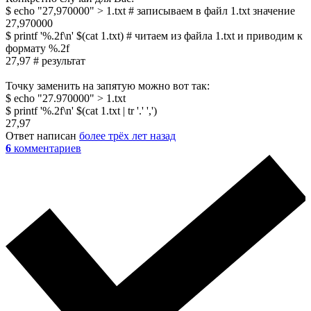
$ echo "27,970000" > 1.txt # записываем в файл 1.txt значение
27,970000
$ printf '%.2f\n' $(cat 1.txt) # читаем из файла 1.txt и приводим к
формату %.2f
27,97 # результат
Точку заменить на запятую можно вот так:
$ echo "27.970000" > 1.txt
$ printf '%.2f\n' $(cat 1.txt | tr '.' ',')
27,97
Ответ написан
более трёх лет назад
6
комментариев