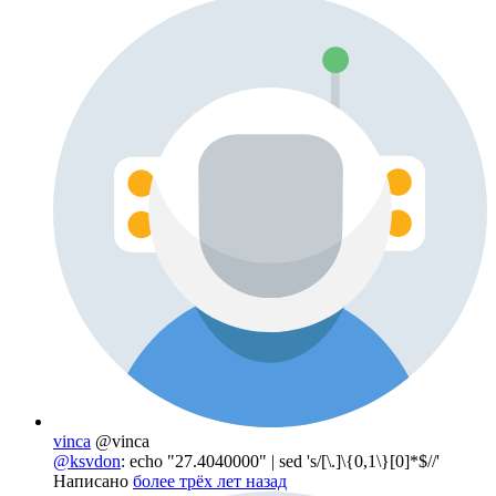
vinca
@vinca
@ksvdon
: echo "27.4040000" | sed 's/[\.]\{0,1\}[0]*$//'
Написано
более трёх лет назад