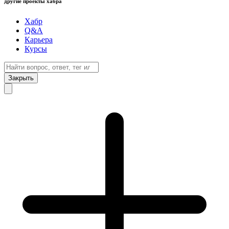
другие проекты хабра
Хабр
Q&A
Карьера
Курсы
Закрыть