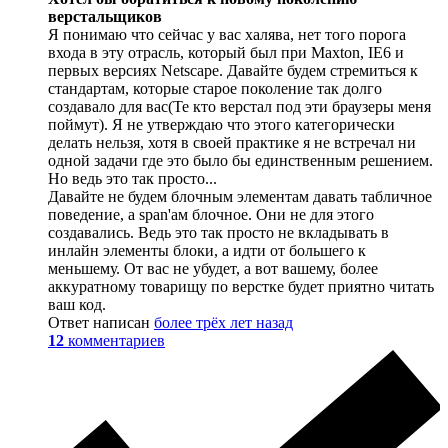
верстальщиков
Я понимаю что сейчас у вас халява, нет того порога
входа в эту отрасль, который был при Maxton, IE6 и
первых версиях Netscape. Давайте будем стремиться к
стандартам, которые старое поколение так долго
создавало для вас(Те кто верстал под эти браузеры меня
поймут). Я не утверждаю что этого категорически
делать нельзя, хотя в своей практике я не встречал ни
одной задачи где это было бы единственным решением.
Но ведь это так просто...
Давайте не будем блочным элементам давать табличное
поведение, а span'ам блочное. Они не для этого
создавались. Ведь это так просто не вкладывать в
инлайн элементы блоки, а идти от большего к
меньшему. От вас не убудет, а вот вашему, более
аккуратному товарищу по верстке будет приятно читать
ваш код.
Ответ написан
более трёх лет назад
12
комментариев