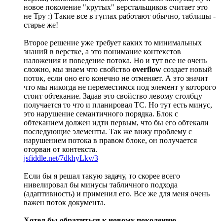
новое поколение "крутых" верстальщиков считает это
не Тру :) Такие все в гуглах работают обычно, таблицы -
старье же!
Второе решение уже требует каких то минимальных
знаний в верстке, а это понимание контекстов
наложения и поведение потока. Но и тут все не очень
сложно, мы знаем что свойство
overflow
создает новый
поток, если оно его конечно не отменяет. А это значит
что мы никогда не переместимся под элемент у которого
стоит обтекание. Задав это свойство левому столбцу
получается то что и планировал ТС. Но тут есть минус,
это нарушение семантичного порядка. Блок с
обтеканием должен идти первым, что бы его обтекали
последующие элементы. Так же вижу проблему с
нарушением потока в правом блоке, он получается
оторван от контекста.
jsfiddle.net/7dkhyLkv/3
Если бы я решал такую задачу, то скорее всего
нивелировал бы минусы табличного подхода
(адаптивность) и применил его. Все же для меня очень
важен поток документа.
Хотел бы обратиться к новому поколению