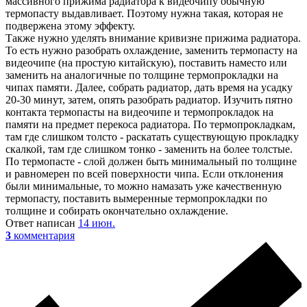
массивного прижима радиатора к видеочипу обычную
термопасту выдавливает. Поэтому нужна такая, которая не
подвержена этому эффекту.
Также нужно уделять внимание кривизне прижима радиатора.
То есть нужно разобрать охлаждение, заменить термопасту на
видеочипе (на простую китайскую), поставить наместо или
заменить на аналогичные по толщине термопрокладки на
чипах памяти. Далее, собрать радиатор, дать время на усадку
20-30 минут, затем, опять разобрать радиатор. Изучить пятно
контакта термопасты на видеочипе и термопрокладок на
памяти на предмет перекоса радиатора. По термопрокладкам,
там где слишком толсто - раскатать существующую прокладку
скалкой, там где слишком тонко - заменить на более толстые.
По термопасте - слой должен быть минимальный по толщине
и равномерен по всей поверхности чипа. Если отклонения
были минимальные, то можно намазать уже качественную
термопасту, поставить вымеренные термопрокладки по
толщине и собирать окончательно охлаждение.
Ответ написан
14 июн.
3
комментария