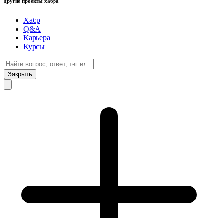
другие проекты хабра
Хабр
Q&A
Карьера
Курсы
Закрыть