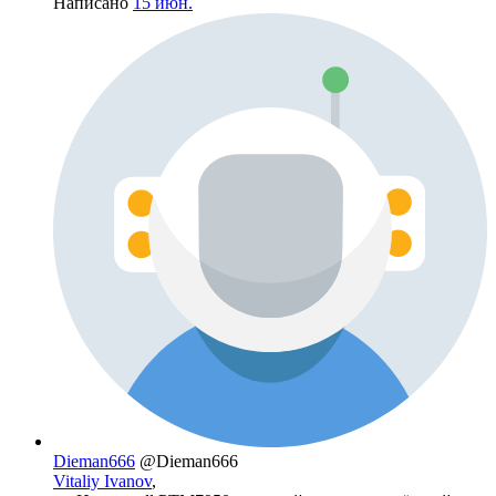
Написано
15 июн.
Dieman666
@Dieman666
Vitaliy Ivanov
,