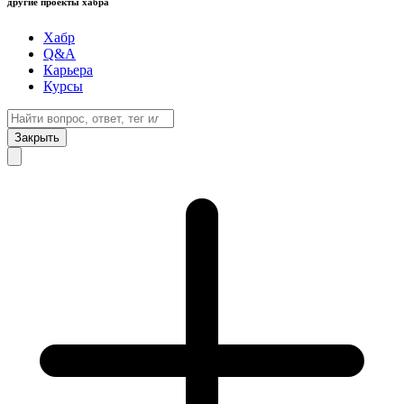
другие проекты хабра
Хабр
Q&A
Карьера
Курсы
Закрыть