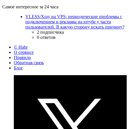
Самое интересное за 24 часа
VLESS/Xray на VPS: периодические проблемы с
подключением и рекламы на ютубе у части
пользователей. В какую сторону искать причину?
2 подписчика
0 ответов
© Habr
О сервисе
Правила
Обратная связь
Блог