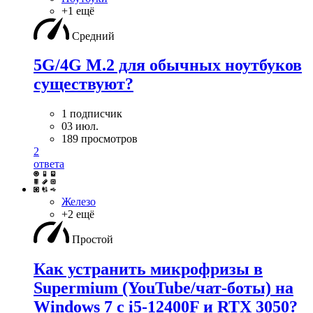
+1 ещё
Средний
5G/4G M.2 для обычных ноутбуков
существуют?
1 подписчик
03 июл.
189 просмотров
2
ответа
Железо
+2 ещё
Простой
Как устранить микрофризы в
Supermium (YouTube/чат-боты) на
Windows 7 с i5-12400F и RTX 3050?