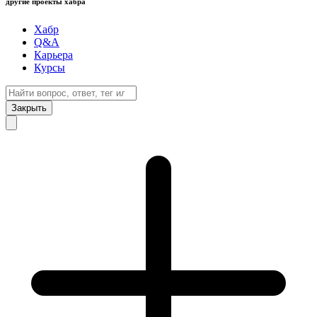
другие проекты хабра
Хабр
Q&A
Карьера
Курсы
Закрыть