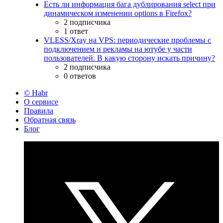
Есть ли информация бага дублирования select при
динамическом изменении options в Firefox?
2 подписчика
1 ответ
VLESS/Xray на VPS: периодические проблемы с
подключением и рекламы на ютубе у части
пользователей. В какую сторону искать причину?
2 подписчика
0 ответов
© Habr
О сервисе
Правила
Обратная связь
Блог