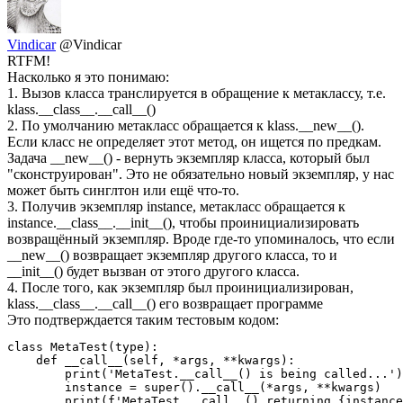
Vindicar
@Vindicar
RTFM!
Насколько я это понимаю:
1. Вызов класса транслируется в обращение к метаклассу, т.е.
klass.__class__.__call__()
2. По умолчанию метакласс обращается к klass.__new__().
Если класс не определяет этот метод, он ищется по предкам.
Задача __new__() - вернуть экземпляр класса, который был
"сконструирован". Это не обязательно новый экземпляр, у нас
может быть синглтон или ещё что-то.
3. Получив экземпляр instance, метакласс обращается к
instance.__class__.__init__(), чтобы проинициализировать
возвращённый экземпляр. Вроде где-то упоминалось, что если
__new__() возвращает экземпляр другого класса, то и
__init__() будет вызван от этого другого класса.
4. После того, как экземпляр был проинициализирован,
klass.__class__.__call__() его возвращает программе
Это подтверждается таким тестовым кодом:
class MetaTest(type):

    def __call__(self, *args, **kwargs):

        print('MetaTest.__call__() is being called...')

        instance = super().__call__(*args, **kwargs)

        print(f'MetaTest.__call__() returning {instance