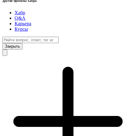
другие проекты хабра
Хабр
Q&A
Карьера
Курсы
Закрыть