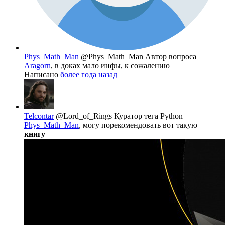
Phys_Math_Man
@Phys_Math_Man
Автор вопроса
Aragorn
, в доках мало инфы, к сожалению
Написано
более года назад
Telcontar
@Lord_of_Rings
Куратор тега Python
Phys_Math_Man
, могу порекомендовать вот такую
книгу