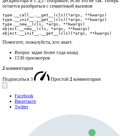
дескриптора и т. д.) - поправьте, если это не так. Теперь
остается разобраться с семантикой вызовов
type.__call__.__get__(cls)(*args, **kwargs)

type.__init__.__get__(cls)(*args, **kwargs)

type.__new__(cls, *args, **kwargs)

object.__new__(cls, *args, **kwargs)

object.__init__.__get__(cls)(*args, **kwargs)
Помогите, пожалуйста, кто знает.
Вопрос задан
более года назад
1530 просмотров
2
комментария
Подписаться
3
Простой
2
комментария
Facebook
Вконтакте
Twitter