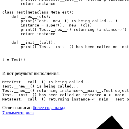
        return instance

class Test(metaclass=MetaTest):

    def __new__(cls):

        print('Test.__new__() is being called...')

        instance = super().__new__(cls)

        print(f'Test.__new__() returning {instance=}')

        return instance

    def __init__(self):

        print(f'Test.__init__() has been called on inst
t = Test()
И вот результат выполнения:
MetaTest.__call__() is being called...

Test.__new__() is being called...

Test.__new__() returning instance=<__main__.Test object
Test.__init__() has been called on instance = <__main__
MetaTest.__call__() returning instance=<__main__.Test o
Ответ написан
более года назад
7
комментариев