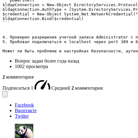
```powershell

$ldapConnection = New-Object DirectoryServices.Protocol
$ldapConnection.AuthType = [System.DirectoryServices.Pr
$credential = New-Object System.Net.NetworkCredential("
$ldapConnection.Bind($credential)

```

4. Проверил разрешения учетной записи Administrator с п
5. Пробовал подключаться к localhost через port 389 и 6
Может ли быть проблема в настройках безопасности, аутен
Вопрос задан
более года назад
1002 просмотра
2
комментария
Подписаться
1
Средний
2
комментария
Facebook
Вконтакте
Twitter