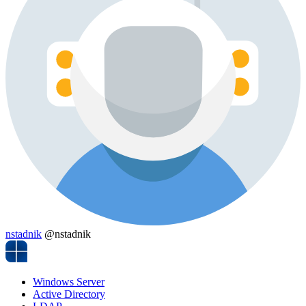
nstadnik
@nstadnik
Windows Server
Active Directory