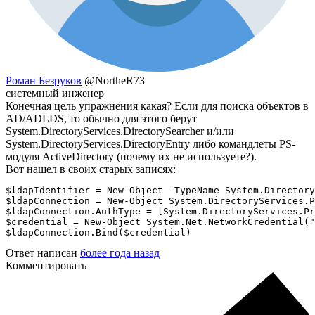
Роман Безруков
@NortheR73
системный инженер
Конечная цель упражнения какая? Если для поиска объектов в
AD/ADLDS, то обычно для этого берут
System.DirectoryServices.DirectorySearcher и/или
System.DirectoryServices.DirectoryEntry либо командлеты PS-
модуля ActiveDirectory (почему их не используете?).
Вот нашел в своих старых записях:
$ldapIdentifier = New-Object -TypeName System.Directory
$ldapConnection = New-Object System.DirectoryServices.P
$ldapConnection.AuthType = [System.DirectoryServices.Pr
$credential = New-Object System.Net.NetworkCredential("
$ldapConnection.Bind($credential)
Ответ написан
более года назад
Комментировать