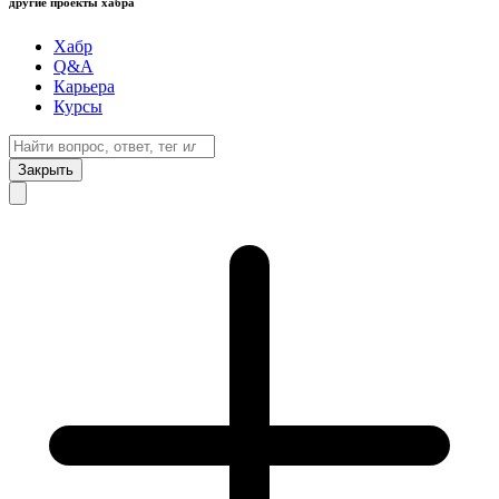
другие проекты хабра
Хабр
Q&A
Карьера
Курсы
Закрыть