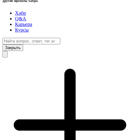
другие проекты хабра
Хабр
Q&A
Карьера
Курсы
Закрыть