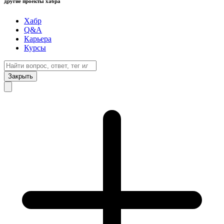
другие проекты хабра
Хабр
Q&A
Карьера
Курсы
Закрыть