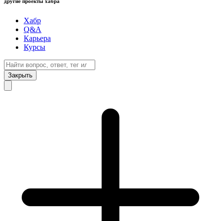
другие проекты хабра
Хабр
Q&A
Карьера
Курсы
Закрыть