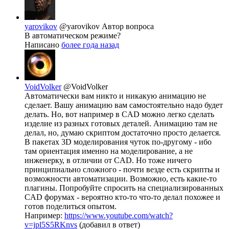
yarovikov
@yarovikov
Автор вопроса
В автоматическом режиме?
Написано
более года назад
VoidVolker
@VoidVolker
Автоматически вам никто и никакую анимацию не
сделает. Вашу анимацию вам самостоятельно надо будет
делать. Но, вот например в CAD можно легко сделать
изделие из разных готовых деталей. Анимацию там не
делал, но, думаю скриптом достаточно просто делается.
В пакетах 3D моделирования чуток по-другому - ибо
там ориентация именно на моделирование, а не
инженерку, в отличии от CAD. Но тоже ничего
принципиально сложного - почти везде есть скрипты и
возможности автоматизации. Возможно, есть какие-то
плагины. Попробуйте спросить на специализированных
CAD форумах - вероятно кто-то что-то делал похожее и
готов поделиться опытом.
Например:
https://www.youtube.com/watch?
v=jpl5S5RKnvs
(добавил в ответ)