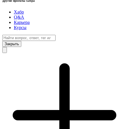
другие проекты хабра
Хабр
Q&A
Карьера
Курсы
Закрыть