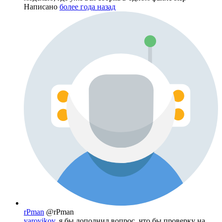
Написано
более года назад
rPman
@rPman
yarovikov
, я бы дополнил вопрос, что бы проверку на