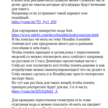
в кино или рекламе-он,остальную менее сложную часть
делят другие пакеты,которые аутсайдеры будут вечными
для такого.
Например если устраивает такой вариант или
подобный.
https://youtu.be/7D_fycI_d50
Для сортировки конкретно нода Sort.
https://www.sidefx.com/docs/houdini/nodes/sop/sort.html
Я бы поискал чё-нить на тему Houdini Assemble
Animate,всё уже придумали много раз и разными
способами в нём благо.
Чтобы понять принцип в целом,пока с пересечением
моделей,то можно посмотреть весь плейлист например
на русском от Стаса Демченко пролистывая части с
Unity,ну или посмотреть всё,чтобы понять,какими и как
аттрибутами можно манипулировать(всё что он делает в
Unity можно сделать и в Houdini,ему просто интереснее
экспорт был).
Но тут как раз база для таких вещей,чтобы понять
принцип,интереснее будет для вас 3 и 4 часть.
https://youtu.be/lZbTuDshJ_A
Для проверки пересечения геометрии есть тоже
отдельная нода и можно поискать чё-нить на предмет