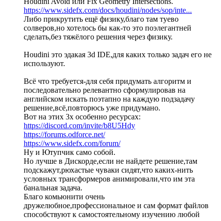
Houdini Avoid или Fix Geometry Intersections.
https://www.sidefx.com/docs/houdini/nodes/sop/inte...
Либо прикрутить ещё физику,благо там туево
солверов,но хотелось бы как-то это поэлегантней
сделать,без тяжёлого решения через физику.
Houdini это эдакая 3d IDE,для каких только задач его не
используют.
Всё что требуется-для себя придумать алгоритм и
последовательно релевантно сформулировав на
английском искать поэтапно на каждую подзадачу
решение,всё,повторюсь уже придумано.
Вот на этих 3х особенно ресурсах:
https://discord.com/invite/b8U5Hdy
https://forums.odforce.net/
https://www.sidefx.com/forum/
Ну и Ютупчик само собой.
Но лучше в Дискорде,если не найдете решение,там
подскажут,рюхастые чуваки сидят,что каких-нить
условных трансформеров анимировали,что им эта
банальная задача.
Благо комьюнити очень
дружелюбное,профессиональное и сам формат файлов
способствуют к самостоятельному изучению любой