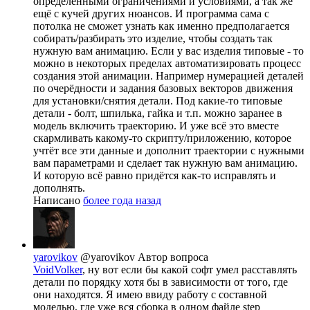
определёнными ограничениями и условиями, а так же
ещё с кучей других нюансов. И программа сама с
потолка не сможет узнать как именно предполагается
собирать/разбирать это изделие, чтобы создать так
нужную вам анимацию. Если у вас изделия типовые - то
можно в некоторых пределах автоматизировать процесс
создания этой анимации. Например нумерацией деталей
по очерёдности и задания базовых векторов движения
для установки/снятия детали. Под какие-то типовые
детали - болт, шпилька, гайка и т.п. можно заранее в
модель включить траекторию. И уже всё это вместе
скармливать какому-то скрипту/приложению, которое
учтёт все эти данные и дополнит траектории с нужными
вам параметрами и сделает так нужную вам анимацию.
И которую всё равно придётся как-то исправлять и
дополнять.
Написано
более года назад
yarovikov
@yarovikov
Автор вопроса
VoidVolker
, ну вот если бы какой софт умел расставлять
детали по порядку хотя бы в зависимости от того, где
они находятся. Я имею ввиду работу с составной
моделью, где уже вся сборка в одном файле step