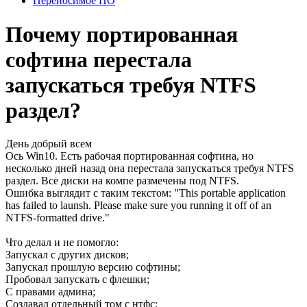
Переносимое ПО
Почему портированная
софтина перестала
запускаться требуя NTFS
раздел?
День добрый всем
Ось Win10. Есть рабочая портированная софтина, но
несколько дней назад она перестала запускаться требуя NTFS
раздел. Все диски на компе размечены под NTFS.
Ошибка выглядит с таким текстом: "This portable application
has failed to launsh. Please make sure you running it off of an
NTFS-formatted drive."
Что делал и не помогло:
Запускал с других дисков;
Запускал прошлую версию софтины;
Пробовал запускать с флешки;
С правами админа;
Создавал отдельный том с нтфс;