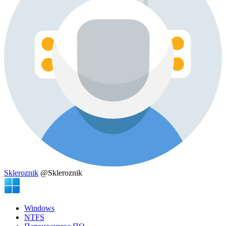
Skleroznik
@Skleroznik
Windows
NTFS