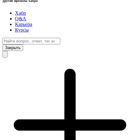
другие проекты хабра
Хабр
Q&A
Карьера
Курсы
Закрыть