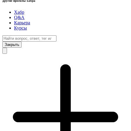
другие проекты хабра
Хабр
Q&A
Карьера
Курсы
Закрыть