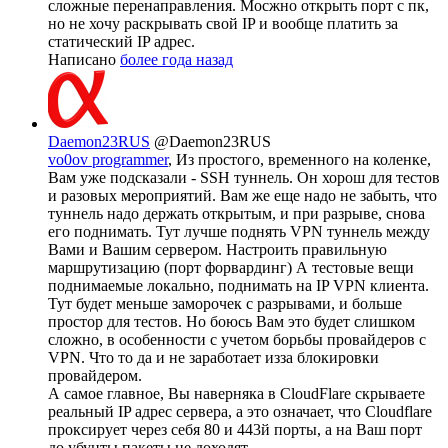
сложные перенаправления. Мосжно открыть порт с пк,
но не хочу раскрывать свой IP и вообще платить за
статический IP адрес.
Написано
более года назад
Daemon23RUS
@Daemon23RUS
vo0ov programmer
, Из простого, временного на коленке,
Вам уже подсказали - SSH туннель. Он хорош для тестов
и разовых мероприятий. Вам же еще надо не забыть, что
туннель надо держать открытым, и при разрыве, снова
его поднимать. Тут лучше поднять VPN туннель между
Вами и Вашим сервером. Настроить правильную
маршрутизацию (порт форвардинг) А тестовые вещи
поднимаемые локально, поднимать на IP VPN клиента.
Тут будет меньше заморочек с разрывами, и больше
простор для тестов. Но боюсь Вам это будет слишком
сложно, в особенности с учетом борьбы провайдеров с
VPN. Что то да и не заработает изза блокировки
провайдером.
А самое главное, Вы наверняка в CloudFlare скрываете
реальный IP адрес сервера, а это означает, что Cloudflare
проксирует через себя 80 и 443й порты, а на Ваш порт
до убунты пакеты не доходят.