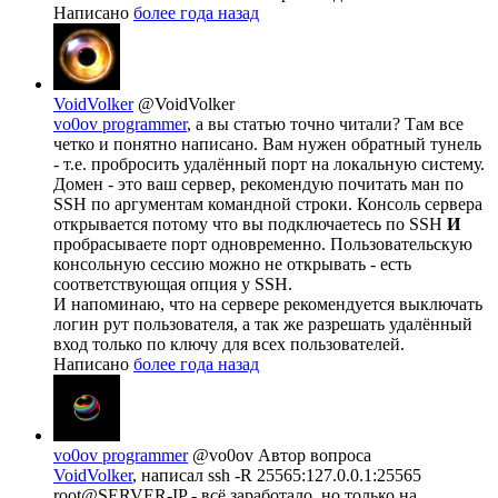
Написано
более года назад
VoidVolker
@VoidVolker
vo0ov programmer
, а вы статью точно читали? Там все
четко и понятно написано. Вам нужен обратный тунель
- т.е. пробросить удалённый порт на локальную систему.
Домен - это ваш сервер, рекомендую почитать ман по
SSH по аргументам командной строки. Консоль сервера
открывается потому что вы подключаетесь по SSH
И
пробрасываете порт одновременно. Пользовательскую
консольную сессию можно не открывать - есть
соответствующая опция у SSH.
И напоминаю, что на сервере рекомендуется выключать
логин рут пользователя, а так же разрешать удалённый
вход только по ключу для всех пользователей.
Написано
более года назад
vo0ov programmer
@vo0ov
Автор вопроса
VoidVolker
, написал ssh -R 25565:127.0.0.1:25565
root@SERVER-IP - всё заработало, но только на