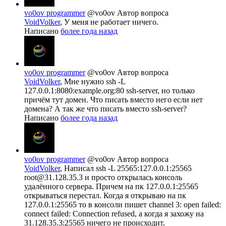
vo0ov programmer
@vo0ov
Автор вопроса
VoidVolker
, У меня не работает ничего.
Написано
более года назад
vo0ov programmer
@vo0ov
Автор вопроса
VoidVolker
, Мне нужно ssh -L
127.0.0.1:8080:example.org:80 ssh-server, но только
причём тут домен. Что писать вместо него если нет
домена? А так же что писать вместо ssh-server?
Написано
более года назад
vo0ov programmer
@vo0ov
Автор вопроса
VoidVolker
, Написал ssh -L 25565:127.0.0.1:25565
root@31.128.35.3 и просто открылась консоль
удалённого сервера. Причем на пк 127.0.0.1:25565
открываться перестал. Когда я открываю на пк
127.0.0.1:25565 то в консоли пишет channel 3: open failed:
connect failed: Connection refused, а когда я захожу на
31.128.35.3:25565 ничего не происходит.