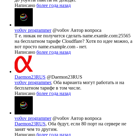
Написано
более года назад
vo0ov programmer
@vo0ov
Автор вопроса
Т е. никак не получится сделать name.examle.com:25565
на бесплатном тарифе Cloudflare? Хотя по идее можно, а
вот просто name.example.com - нет.
Написано
более года назад
Daemon23RUS
@Daemon23RUS
vo0ov programmer
, Оба варианта могут работать и на
бесплатном тарифе в том числе.
Написано
более года назад
vo0ov programmer
@vo0ov
Автор вопроса
Daemon23RUS
, Оба будут, если 80 порт на сервере не
занят чем то другим.
Написано
более года назад