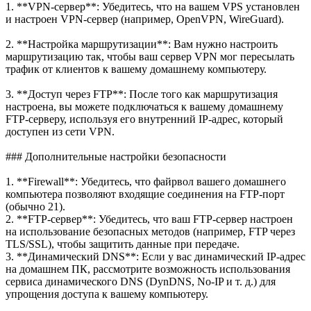
1. **VPN-сервер**: Убедитесь, что на вашем VPS установлен
и настроен VPN-сервер (например, OpenVPN, WireGuard).
2. **Настройка маршрутизации**: Вам нужно настроить
маршрутизацию так, чтобы ваш сервер VPN мог пересылать
трафик от клиентов к вашему домашнему компьютеру.
3. **Доступ через FTP**: После того как маршрутизация
настроена, вы можете подключаться к вашему домашнему
FTP-серверу, используя его внутренний IP-адрес, который
доступен из сети VPN.
### Дополнительные настройки безопасности
1. **Firewall**: Убедитесь, что файрвол вашего домашнего
компьютера позволяют входящие соединения на FTP-порт
(обычно 21).
2. **FTP-сервер**: Убедитесь, что ваш FTP-сервер настроен
на использование безопасных методов (например, FTP через
TLS/SSL), чтобы защитить данные при передаче.
3. **Динамический DNS**: Если у вас динамический IP-адрес
на домашнем ПК, рассмотрите возможность использования
сервиса динамического DNS (DynDNS, No-IP и т. д.) для
упрощения доступа к вашему компьютеру.