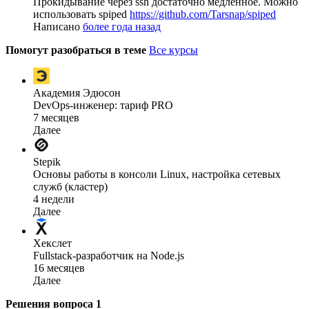
Прокидывание через ssh достаточно медленное. Можно
использовать spiped
https://github.com/Tarsnap/spiped
Написано
более года назад
Помогут разобраться в теме
Все курсы
Академия Эдюсон
DevOps-инженер: тариф PRO
7 месяцев
Далее
Stepik
Основы работы в консоли Linux, настройка сетевых
служб (кластер)
4 недели
Далее
Хекслет
Fullstack-разработчик на Node.js
16 месяцев
Далее
Решения вопроса
1