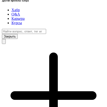
другие проекты хабра
Хабр
Q&A
Карьера
Курсы
Закрыть