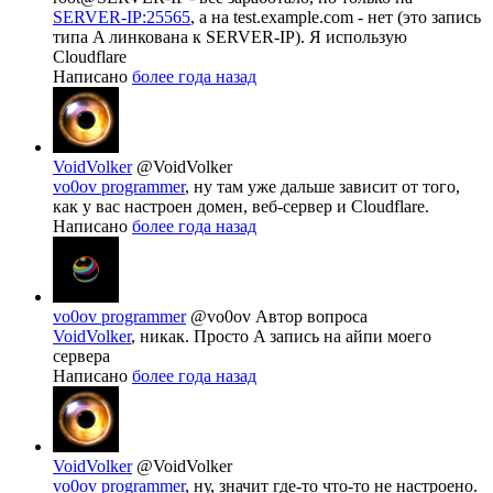
SERVER-IP:25565
, а на test.example.com - нет (это запись
типа A линкована к SERVER-IP). Я использую
Cloudflare
Написано
более года назад
VoidVolker
@VoidVolker
vo0ov programmer
, ну там уже дальше зависит от того,
как у вас настроен домен, веб-сервер и Cloudflare.
Написано
более года назад
vo0ov programmer
@vo0ov
Автор вопроса
VoidVolker
, никак. Просто A запись на айпи моего
сервера
Написано
более года назад
VoidVolker
@VoidVolker
vo0ov programmer
, ну, значит где-то что-то не настроено.