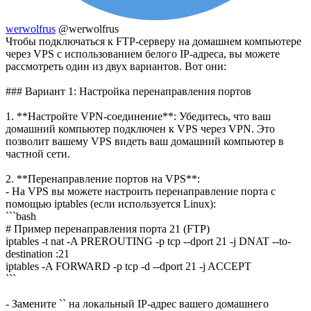
werwolfrus
@werwolfrus
Чтобы подключаться к FTP-серверу на домашнем компьютере
через VPS с использованием белого IP-адреса, вы можете
рассмотреть один из двух вариантов. Вот они:
### Вариант 1: Настройка перенаправления портов
1. **Настройте VPN-соединение**: Убедитесь, что ваш
домашний компьютер подключен к VPS через VPN. Это
позволит вашему VPS видеть ваш домашний компьютер в
частной сети.
2. **Перенаправление портов на VPS**:
- На VPS вы можете настроить перенаправление порта с
помощью iptables (если используется Linux):
```bash
# Пример перенаправления порта 21 (FTP)
iptables -t nat -A PREROUTING -p tcp --dport 21 -j DNAT --to-
destination :21
iptables -A FORWARD -p tcp -d --dport 21 -j ACCEPT
```
- Замените `` на локальный IP-адрес вашего домашнего