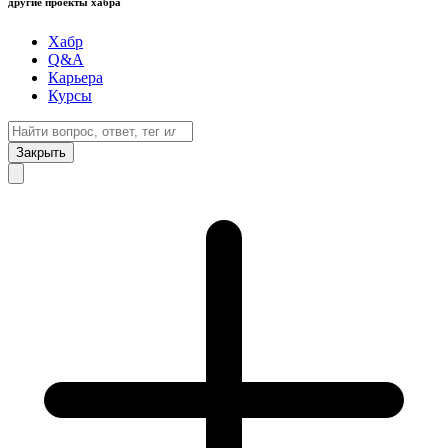
другие проекты хабра
Хабр
Q&A
Карьера
Курсы
Закрыть