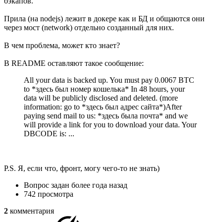
бэкапов.
Прила (на nodejs) лежит в докере как и БД и общаются они
через мост (network) отдельно созданный для них.
В чем проблема, может кто знает?
В README оставляют такое сообщение:
All your data is backed up. You must pay 0.0067 BTC
to *здесь был номер кошелька* In 48 hours, your
data will be publicly disclosed and deleted. (more
information: go to *здесь был адрес сайта*)After
paying send mail to us: *здесь была почта* and we
will provide a link for you to download your data. Your
DBCODE is: ...
P.S. Я, если что, фронт, могу чего-то не знать)
Вопрос задан
более года назад
742 просмотра
2
комментария