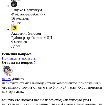
Яндекс Практикум
Фулстек-разработчик
16 месяцев
Далее
Академия Эдюсон
Python-разработчик + ИИ
9 месяцев
Далее
Решения вопроса
0
Пригласить эксперта
Ответы на вопрос
5
mikes
@mikes
нарисуйте схему взаимодействия компонентов приложения и
что именно торчит от него в публичной части. будут понятны
векторы атак.
вангую что ломают вас не через субд как таковую (хотя
держать ее с доступом извне странно) а через приложение. где