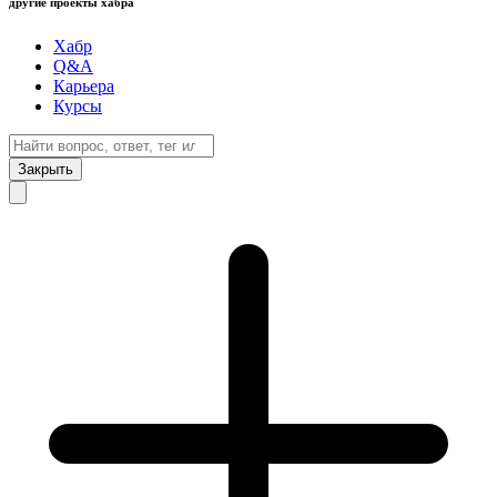
другие проекты хабра
Хабр
Q&A
Карьера
Курсы
Закрыть