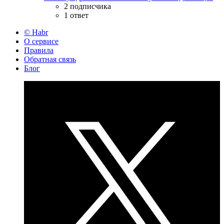
2 подписчика
1 ответ
© Habr
О сервисе
Правила
Обратная связь
Блог