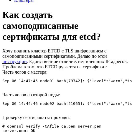
Кластеры
Как создать
самоподписанные
сертификаты для etcd?
Хочу поднять кластер ETCD с TLS шифрованием с
самоподписанными сертификатами. Делаю по этой
инструкции
. Единственное отличие: нет внешних IP-адресов.
Проблема в том, что ETCD ругается на сертификат:
Часть логов с мастера:
Sep 06 14:47:45 node01 bash[79742]: {"level":"warn","ts
Часть логов со второй ноды:
Sep 06 14:44:46 node02 bash[21065]: {"level":"warn","ts
Проверку сертификаты проходят:
# openssl verify -CAfile ca.pem server.pem

server.pem: OK
