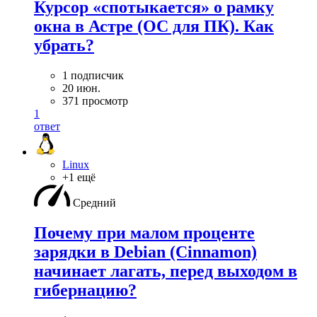
Курсор «спотыкается» о рамку
окна в Астре (ОС для ПК). Как
убрать?
1 подписчик
20 июн.
371 просмотр
1
ответ
Linux
+1 ещё
Средний
Почему при малом проценте
зарядки в Debian (Cinnamon)
начинает лагать, перед выходом в
гибернацию?