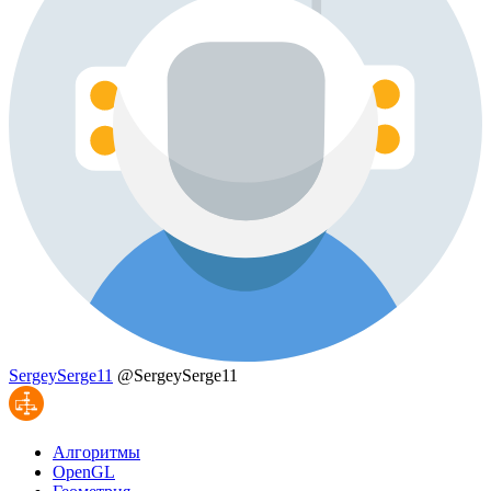
SergeySerge11
@SergeySerge11
Алгоритмы
OpenGL