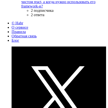
чистом react, а когда нужно использовать его
framework-и?
2 подписчика
2 ответа
© Habr
О сервисе
Правила
Обратная связь
Блог