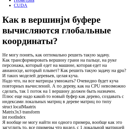
Геометрия
CUDA
Как в вершинjм буфере
вычисляются глобальные
координаты?
Не могу понять, как оптимально решить такую задачу.
Как трансформировать вершину грани на пальце, на руке
персонажа, который едет на машине, которая едет на
авианосце, который плывет? Как решить такую задачу на gpu?
И таких моделей деревьев, целая куча.
Надо что, на все матрицы умножать? Очевидно будет куча
повторных вычислений. А по дереву, как на CPU невозможно
сделать, так 1 поток на 1 вершину должен быть назначен.
Плюс еще надо какой-то новый буфер как дерево, создавать с
индексами локальных матриц в дереве матриц по типу
struct localMaatrix
Matrix3x3 transform
int rootIndex
Я вообще не могу найти ни одного примера, вообще как это
загуглить то, все примеры что видел, с 1 локальной матрицей