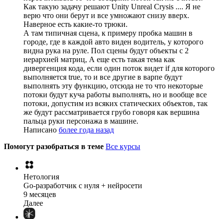
Как такую задачу решают Unity Unreal Crysis .... Я не
верю что они берут и все умножают снизу вверх.
Наверное есть какие-то трюки.
А там типичная сцена, к примеру пробка машин в
городе, где в каждой авто виден водитель, у которого
видна рука на руле. Пол сцены будут объекты с 2
иерархией матриц, А еще есть такая тема как
дивергенция кода, если один поток видет if для которого
выполняется true, то и все другие в варпе будут
выполнять эту функцию, отсюда не то что некоторые
потоки будут куча работы выполнять, но и вообще все
потоки, допустим из всяких статических объектов, так
же будут рассматривается грубо говоря как вершина
пальца руки персонажа в машине.
Написано
более года назад
Помогут разобраться в теме
Все курсы
Нетология
Go-разработчик с нуля + нейросети
9 месяцев
Далее