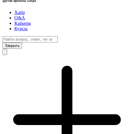
другие проекты хабра
Хабр
Q&A
Карьера
Курсы
Закрыть