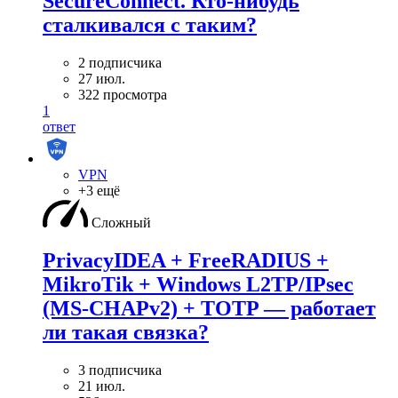
SecureConnect. Кто-нибудь
сталкивался с таким?
2 подписчика
27 июл.
322 просмотра
1
ответ
VPN
+3 ещё
Сложный
PrivacyIDEA + FreeRADIUS +
MikroTik + Windows L2TP/IPsec
(MS-CHAPv2) + TOTP — работает
ли такая связка?
3 подписчика
21 июл.