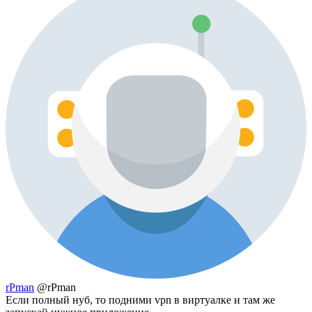
rPman
@rPman
Если полный нуб, то подними vpn в виртуалке и там же