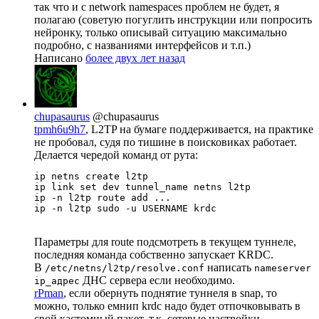
так что и с network namespaces проблем не будет, я
полагаю (советую погуглить инструкции или попросить
нейронку, только описывай ситуацию максимально
подробно, с названиями интерфейсов и т.п.)
Написано
более двух лет назад
chupasaurus
@chupasaurus
tpmh6u9h7
, L2TP на бумаге поддерживается, на практике
не пробовал, судя по тишине в поисковиках работает.
Делается чередой команд от рута:
ip netns create l2tp 

ip link set dev tunnel_name netns l2tp

ip -n l2tp route add ...

ip -n l2tp sudo -u USERNAME krdc
Параметры для route подсмотреть в текущем туннеле,
последняя команда собственно запускает KRDC.
В
написать
/etc/netns/l2tp/resolve.conf
nameserver
ДНС сервера если необходимо.
ip_адрес
rPman
, если обернуть поднятие туннеля в snap, то
можно, только емнип krdc надо будет отпочковывать в
свой кастомный пакет, т.к. сетевые настройки